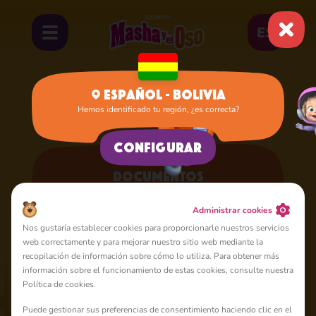
ES
Español - Bolivia
Hemos identificado tu región, ¿es correcta?
Inicio
Documentos
Configurar
Documentos
Aquí puede familiarizarse con nuestros documentos
oficiales.
Administrar cookies
Nos gustaría establecer cookies para proporcionarle nuestros servicios
web correctamente y para mejorar nuestro sitio web mediante la
recopilación de información sobre cómo lo utiliza. Para obtener más
información sobre el funcionamiento de estas cookies, consulte nuestra
Condiciones de uso
Política de cookies.
Animaccord Ltd (la “ Compañía ”) hace que este sitio web
Puede gestionar sus preferencias de consentimiento haciendo clic en el
https://mashabear.com (el “ sitio web ”) y su Contenido,