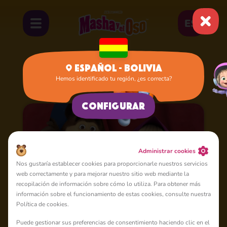
ES
Español - Bolivia
Hemos identificado tu región, ¿es correcta?
Inicio
Juegos
Configurar
Administrar cookies
Nos gustaría establecer cookies para proporcionarle nuestros servicios
web correctamente y para mejorar nuestro sitio web mediante la
recopilación de información sobre cómo lo utiliza. Para obtener más
información sobre el funcionamiento de estas cookies, consulte nuestra
Política de cookies.
Masha y el Oso Vídeos y
4+
Puede gestionar sus preferencias de consentimiento haciendo clic en el