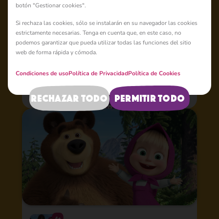
Juegos
botón "Gestionar cookies".
Si rechaza las cookies, sólo se instalarán en su navegador las cookies
estrictamente necesarias. Tenga en cuenta que, en este caso, no
¡Hurra! ¡Todas las series de animación de Masha y el Oso y
podemos garantizar que pueda utilizar todas las funciones del sitio
los nuevos juegos están aquí en una sola aplicación!
web de forma rápida y cómoda.
Condiciones de uso
Política de Privacidad
Política de Cookies
Rechazar todo
Permitir todo
saber más
4+