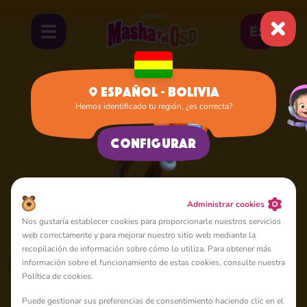
ES
Español - Bolivia
Hemos identificado tu región, ¿es correcta?
Inicio
Ardilla
Configurar
Administrar cookies
Nos gustaría establecer cookies para proporcionarle nuestros servicios
web correctamente y para mejorar nuestro sitio web mediante la
recopilación de información sobre cómo lo utiliza. Para obtener más
información sobre el funcionamiento de estas cookies, consulte nuestra
Política de cookies.
Puede gestionar sus preferencias de consentimiento haciendo clic en el