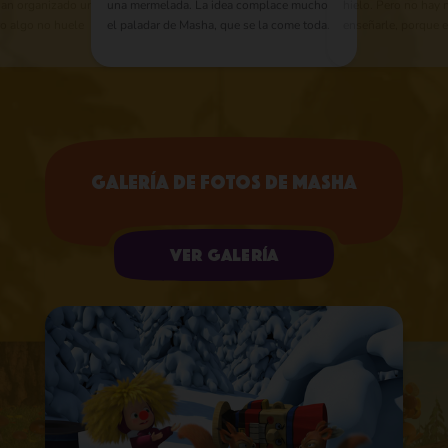
han organizado una
una mermelada. La idea complace mucho
hielo. Pero no hay 
ero algo no huele
el paladar de Masha, que se la come toda.
enseñarle, porque 
ntenta hacer trampa
Más tarde, decide ponerse un frasco de
dormido. Sin embar
que Masha es la
vidrio en la cabeza para interpretar a un
obstáculo en lo má
y siempre irá a
astronauta. El Oso trata de liberar la cabeza
Le calza los patines
de Masha y al final lo logra, pero en el
lo hace rodar hacia
proceso su propia pata queda atrapada en
donde por fin se de
el frasco. Se pasa el resto del día
tiene opción más qu
intentando liberar su pata.
la niña impaciente.
Galería de fotos de Masha
Ver galería