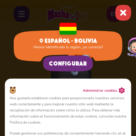
ES
Español - Bolivia
Hemos identificado tu región, ¿es correcta?
Inicio
Dasha
Configurar
Administrar cookies
Nos gustaría establecer cookies para proporcionarle nuestros servicios
web correctamente y para mejorar nuestro sitio web mediante la
recopilación de información sobre cómo lo utiliza. Para obtener más
información sobre el funcionamiento de estas cookies, consulte nuestra
Política de cookies.
Puede gestionar sus preferencias de consentimiento haciendo clic en el