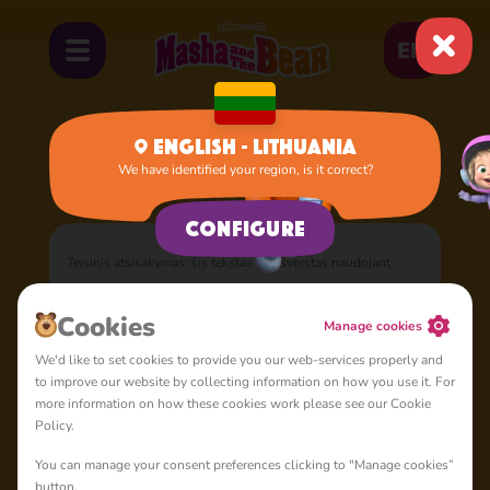
EN
English - Lithuania
We have identified your region, is it correct?
Home
Documents
Apie šią politiką
Configure
Teisinis atsisakymas: šis tekstas yra išverstas naudojant
naujausias technologijas. Angliška dokumento versija
Cookie Policy
yra teisiškai įpareigojanti ir esant bet kokiems
Cookies
Manage cookies
neatitikimams ar prieštaravimams, ši versija anglų kalba turi
We'd like to set cookies to provide you our web-services properly and
viršenybę. Mes neprisiimame atsakomybės už vertimo
to improve our website by collecting information on how you use it. For
netikslumus ar klaidas.
more information on how these cookies work please see our Cookie
Policy.
Paskutinį kartą atnaujinta 2023 m. lapkričio 11 d
You can manage your consent preferences clicking to "Manage cookies”
button.