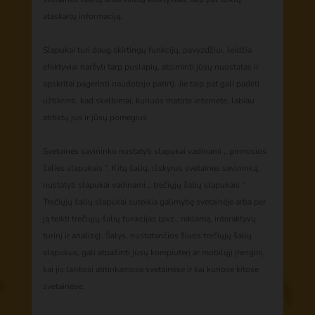
ataskaitų informaciją.
Slapukai turi daug skirtingų funkcijų, pavyzdžiui, leidžia
efektyviai naršyti tarp puslapių, atsiminti jūsų nuostatas ir
apskritai pagerinti naudotojo patirtį. Jie taip pat gali padėti
užtikrinti, kad skelbimai, kuriuos matote internete, labiau
atitiktų jus ir jūsų pomėgius.
Svetainės savininko nustatyti slapukai vadinami „ pirmosios
šalies slapukais “. Kitų šalių, išskyrus svetainės savininką,
nustatyti slapukai vadinami „ trečiųjų šalių slapukais “.
Trečiųjų šalių slapukai suteikia galimybę svetainėje arba per
ją teikti trečiųjų šalių funkcijas (pvz., reklamą, interaktyvų
turinį ir analizę). Šalys, nustatančios šiuos trečiųjų šalių
slapukus, gali atpažinti jūsų kompiuterį ar mobilųjį įrenginį,
kai jis lankosi atitinkamose svetainėse ir kai kuriose kitose
svetainėse.