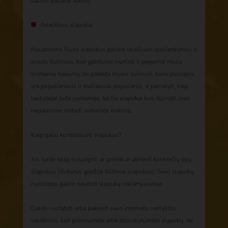
vaizdo įrašams atkurti.
Analitikos slapukai
Naudodami šiuos slapukus galime skaičiuoti apsilankymus ir
srauto šaltinius, kad galėtume įvertinti ir pagerinti mūsų
svetainės našumą. Jie padeda mums sužinoti, kurie puslapiai
yra populiariausi ir mažiausiai populiarūs, ir pamatyti, kaip
lankytojai juda svetainėje. Jei šie slapukai bus išjungti, mes
negalėsime stebėti svetainės veikimo.
Kaip galiu kontroliuoti slapukus?
Jūs turite teisę nuspręsti, ar priimti ar atmesti konkrečių tipų
slapukus (išskyrus griežtai būtinus slapukus). Savo slapukų
nuostatas galite naudoti slapukų reklamjuostėje.
Galite nustatyti arba pakeisti savo interneto naršyklės
valdiklius, kad priimtumėte arba atsisakytumėte slapukų. Jei