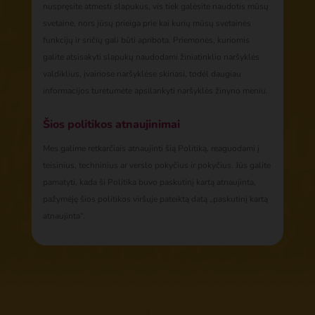
nuspręsite atmesti slapukus, vis tiek galėsite naudotis mūsų
svetaine, nors jūsų prieiga prie kai kurių mūsų svetainės
funkcijų ir sričių gali būti apribota. Priemonės, kuriomis
galite atsisakyti slapukų naudodami žiniatinklio naršyklės
valdiklius, įvairiose naršyklėse skiriasi, todėl daugiau
informacijos turėtumėte apsilankyti naršyklės žinyno meniu.
Šios politikos atnaujinimai
Mes galime retkarčiais atnaujinti šią Politiką, reaguodami į
teisinius, techninius ar verslo pokyčius ir pokyčius. Jūs galite
pamatyti, kada ši Politika buvo paskutinį kartą atnaujinta,
pažymėję šios politikos viršuje pateiktą datą „paskutinį kartą
atnaujinta“.