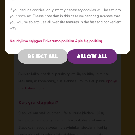
Apie šią politiką
If you decline cookies, only strictly necessary cookies will be set into
your browser. Please note that in this case we cannot guarantee that
Šioje slapukų politikoje („ Politika “) paaiškinama, kaip
you will be able to use all website features in the fast and convenient
naudojame slapukus ir kitas panašias technologijas, kad
way.
atpažintume jus, kai lankotės mūsų svetainėje
https://mashabear.com
(„ Svetainė “). Jame paaiškinama, kas
Naudojimo sąlygos
Privatumo politika
Apie šią politiką
yra šios technologijos ir kodėl jas naudojame, taip pat jūsų
teisės kontroliuoti mūsų naudojimą. Svetainė priklauso
Reject all
Allow all
„Animaccord Ltd“ (vadinama „mes“, „mus“ arba „mūsų“).
Skirkite laiko ir atidžiai perskaitykite šią politiką. Jei turite
klausimų ar komentarų, susisiekite su mumis el. paštu
dpo
@
mashabear.com
Kas yra slapukai?
Slapukai yra maži duomenų failai, kurie įdedami į jūsų
kompiuterį ar mobilųjį įrenginį, kai lankotės svetainėje.
Slapukus naudoja svetainių savininkai, siekdami, kad jų
svetainės veiktų arba veiktų efektyviau, taip pat teiktų