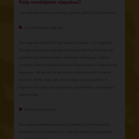
Kaip naudojame slapukus?
Kai lankotės mūsų svetainėje, galime įdėti šių tipų slapukus:
Griežtai būtini slapukai
Šie slapukai yra būtini, kad svetainė veiktų, ir jų negalima
išjungti naudojant slapukų reklamjuostę. Paprastai jie yra
nustatyti tik tinkamai teikti svetainės paslaugas. Galite
nustatyti, kad naršyklė blokuotų šiuos slapukus arba įspėtų
apie juos, tačiau dėl to kai kurios svetainės gali tinkamai
neveikti. Be to, mes įrašome ir saugome jūsų kalbos ir
regiono nuostatas bei privatumo pasirinkimus, kai tik juos
pasirinksite.
Funkciniai slapukai
Šie slapukai padeda pagerinti svetainės funkcionalumą.
Pavyzdžiui, funkcionalumo slapukai gali būti naudojami