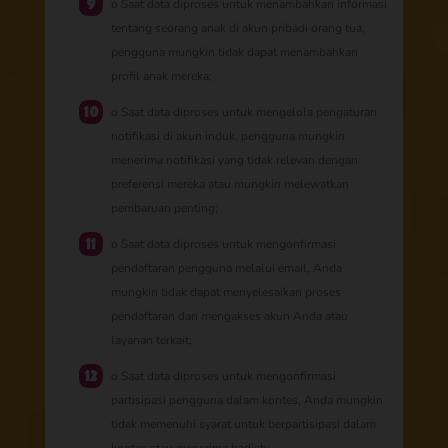
o Saat data diproses untuk menambahkan informasi
tentang seorang anak di akun pribadi orang tua,
pengguna mungkin tidak dapat menambahkan
profil anak mereka;
o Saat data diproses untuk mengelola pengaturan
notifikasi di akun induk, pengguna mungkin
menerima notifikasi yang tidak relevan dengan
preferensi mereka atau mungkin melewatkan
pembaruan penting;
o Saat data diproses untuk mengonfirmasi
pendaftaran pengguna melalui email, Anda
mungkin tidak dapat menyelesaikan proses
pendaftaran dan mengakses akun Anda atau
layanan terkait;
o Saat data diproses untuk mengonfirmasi
partisipasi pengguna dalam kontes, Anda mungkin
tidak memenuhi syarat untuk berpartisipasi dalam