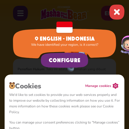
EN
English - Indonesia
We have identified your region, is it correct?
Home
Documents
Kebijakan Pribadi
Configure
Penafian Hukum:
Teks ini adalah terjemahan yang dibuat
menggunakan teknologi tercanggih. Versi bahasa Inggris dari
dokumen
Privacy Policy
mengikat secara hukum dan jika ada
Сookies
Manage cookies
perbedaan atau konflik, versi bahasa Inggris inilah yang akan
We'd like to set cookies to provide you our web-services properly and
berlaku. Kami tidak bertanggung jawab atas ketidakakuratan
to improve our website by collecting information on how you use it. For
atau kesalahan apa pun dalam terjemahan.
more information on how these cookies work please see our Cookie
Policy.
Kebijakan pribadi
You can manage your consent preferences clicking to "Manage cookies”
button.