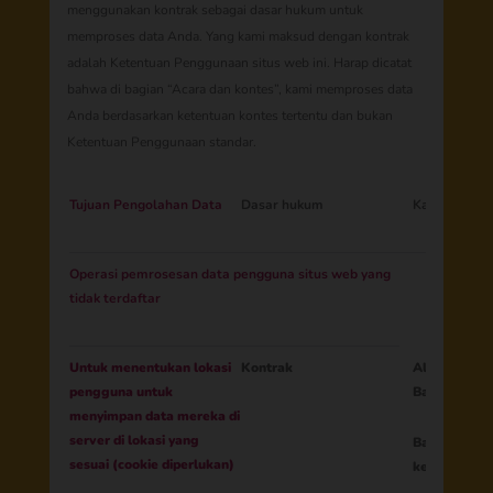
menggunakan kontrak sebagai dasar hukum untuk
memproses data Anda. Yang kami maksud dengan kontrak
adalah Ketentuan Penggunaan situs web ini. Harap dicatat
bahwa di bagian “Acara dan kontes”, kami memproses data
Anda berdasarkan ketentuan kontes tertentu dan bukan
Ketentuan Penggunaan standar.
Tujuan Pengolahan Data
Dasar hukum
Kategori Da
Operasi pemrosesan data pengguna situs web yang
tidak terdaftar
Untuk menentukan lokasi
Kontrak
Alamat IP
pengguna untuk
Bahasa Brow
menyimpan data mereka di
server di lokasi yang
Bahasa tata 
sesuai (cookie diperlukan)
keyboard