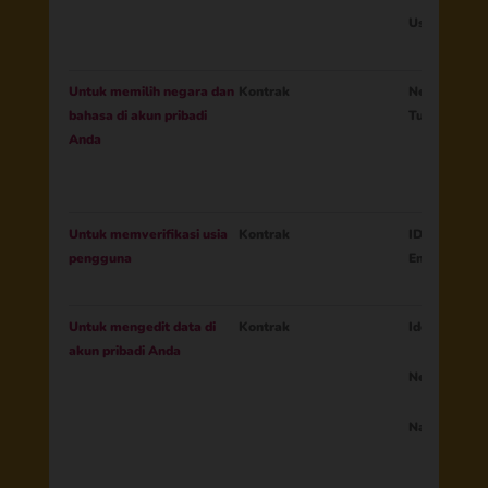
Usia
Untuk memilih negara dan
Kontrak
Negara Baha
bahasa di akun pribadi
Tua
Anda
Untuk memverifikasi usia
Kontrak
ID Sesi Konf
pengguna
Email
Untuk mengedit data di
Kontrak
Identitas or
akun pribadi Anda
Negara
Nama Surel