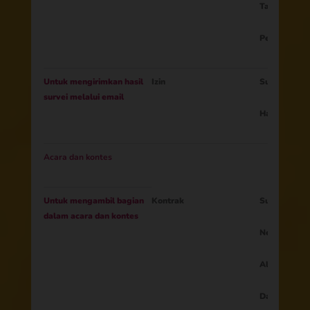
Tanggal lahi
Persetujuan 
Untuk mengirimkan hasil
Izin
Surel
survei melalui email
Hasil survei
Acara dan kontes
Untuk mengambil bagian
Kontrak
Surel
dalam acara dan kontes
Negara
Alamat
Data yang di