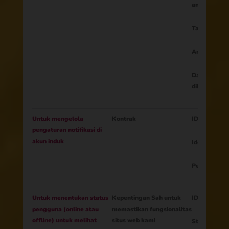
anak
Tanggal lahi
Anak Jenis 
Data lain y
diberikan or
Untuk mengelola
Kontrak
ID Sesi
pengaturan notifikasi di
akun induk
Identitas or
Pengaturan n
Untuk menentukan status
Kepentingan Sah untuk
ID Sesi
pengguna (online atau
memastikan fungsionalitas
offline) untuk melihat
situs web kami
Status (onli