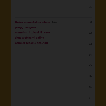
alamat IP
Untuk menentukan lokasi
Izin
ID Sesi
pengguna guna
memahami lokasi di mana
Garis bujur
situs web kami paling
populer (cookie analitik)
Garis Lintan
alamat IP
Kota, Wilay
Negara
Bahasa
Zona waktu