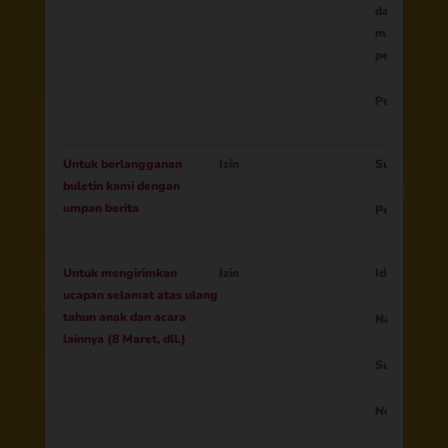
dapat menye
materi deng
pengguna (us
Persetujuan 
Untuk berlangganan
Izin
Surel
buletin kami dengan
umpan berita
Persetujuan 
Untuk mengirimkan
Izin
Identitas or
ucapan selamat atas ulang
tahun anak dan acara
Nama anak
lainnya (8 Maret, dll.)
Surel
Nomor telep