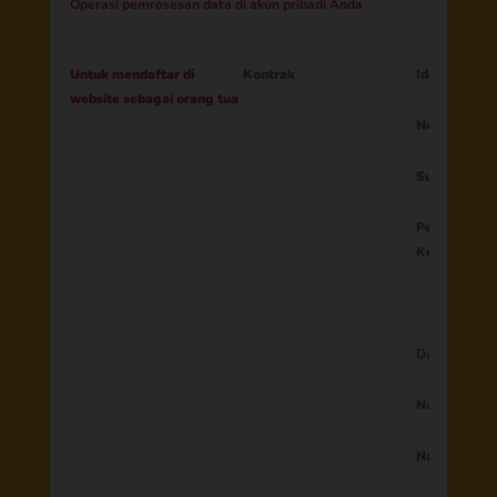
Operasi pemrosesan data di akun pribadi Anda
Untuk mendaftar di
Kontrak
Identitas or
website sebagai orang tua
Negara
Surel
Persetujuan
Ketentuan 
Data opsiona
Nama
Nama kedua