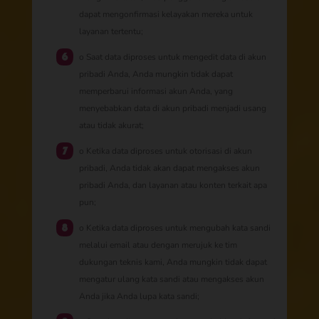
dapat mengonfirmasi kelayakan mereka untuk
layanan tertentu;
o Saat data diproses untuk mengedit data di akun
pribadi Anda, Anda mungkin tidak dapat
memperbarui informasi akun Anda, yang
menyebabkan data di akun pribadi menjadi usang
atau tidak akurat;
o Ketika data diproses untuk otorisasi di akun
pribadi, Anda tidak akan dapat mengakses akun
pribadi Anda, dan layanan atau konten terkait apa
pun;
o Ketika data diproses untuk mengubah kata sandi
melalui email atau dengan merujuk ke tim
dukungan teknis kami, Anda mungkin tidak dapat
mengatur ulang kata sandi atau mengakses akun
Anda jika Anda lupa kata sandi;