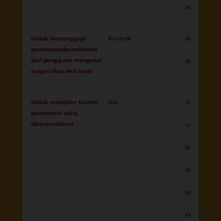
Nomor telep
Untuk menanggapi
Kontrak
Surel
pertanyaan/permintaan
dari pengguna mengenai
Data dari pe
fungsi situs web kami
Untuk mengirim buletin
Izin
Surel
pemasaran yang
dipersonalisasi
Usia
Bahasa
Negara
Klik di situs
Filter tamb