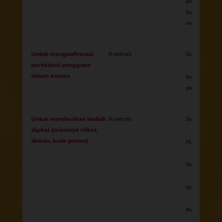
peserta (da
tugas kreati
cerita, foto,
Untuk mengonfirmasi
Kontrak
Surel
partisipasi pengguna
dalam kontes
Informasi t
partisipasi k
Untuk memberikan hadiah
Kontrak
Surel
digital (misalnya stiker,
diskon, kode promo)
Hadiah
Negara
Informasi te
Profil media 