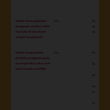
Untuk memungkinkan
Izin
ID Sesi
pengguna melihat video
dengan pem
YouTube di situs kami
yang tersem
(cookie fungsional)
Untuk menganalisis
Izin
identitas p
perilaku pengguna guna
meningkatkan situs web
ID Sesi
kami (cookie analitik)
Durasi sesi
Waktu mulai
sesi
Perujuk awal