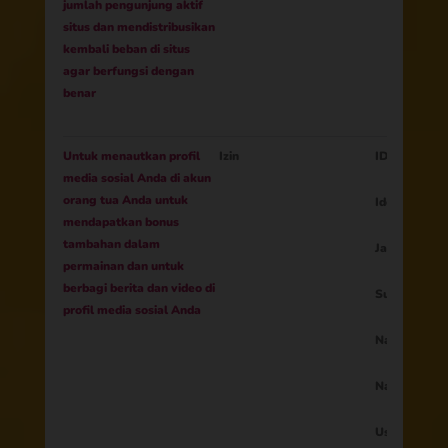
jumlah pengunjung aktif
situs dan mendistribusikan
kembali beban di situs
agar berfungsi dengan
benar
Untuk menautkan profil
Izin
ID Sesi
media sosial Anda di akun
orang tua Anda untuk
Identitas or
mendapatkan bonus
tambahan dalam
Jaringan sos
permainan dan untuk
berbagi berita dan video di
Surel
profil media sosial Anda
Nama
Nama belak
Usia