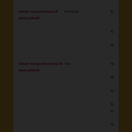
Untuk mengotorisasi di
Kontrak
Email ID Or
akun pribadi
Kata sandi h
Nama anak
Untuk menjawab survei di
Izin
Identitas or
akun pribadi
Negara
Surel
Persetujuan
Ketentuan 
Nama