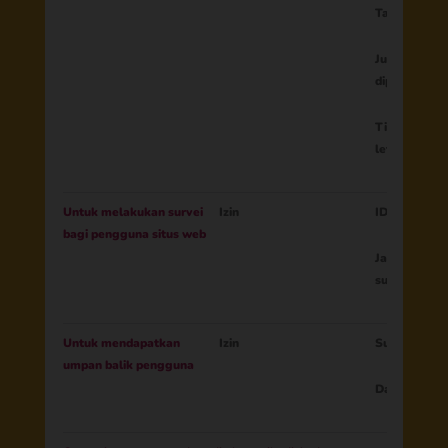
Tata letak p
Jumlah papa
dipasang
Tingkat pen
letak
Untuk melakukan survei
Izin
ID Sesi
bagi pengguna situs web
Jawaban ata
survei
Untuk mendapatkan
Izin
Surel
umpan balik pengguna
Data dari pe