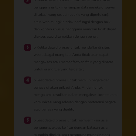
o Ketika data diproses untuk menentukan lokasi
pengguna untuk menyimpan data mereka di server
di lokasi yang sesuai (cookie yang diperlukan),
situs web mungkin tidak berfungsi dengan baik,
dan konten khusus pengguna mungkin tidak dapat
diakses atau ditampilkan dengan benar;
o Ketika data diproses untuk mendaftar di situs
web sebagai orang tua, Anda tidak akan dapat
mengakses atau memanfaatkan fitur yang dibatasi
untuk orang tua yang terdaftar;
o Saat data diproses untuk memilih negara dan
bahasa di akun pribadi Anda, Anda mungkin
mengalami kesulitan dalam mengakses konten atau
komunikasi yang relevan dengan preferensi negara
atau bahasa yang dipilih;
o Saat data diproses untuk memverifikasi usia
pengguna, akses ke fitur dengan batasan usia
mungkin ditolak, atau pengguna mungkin tidak