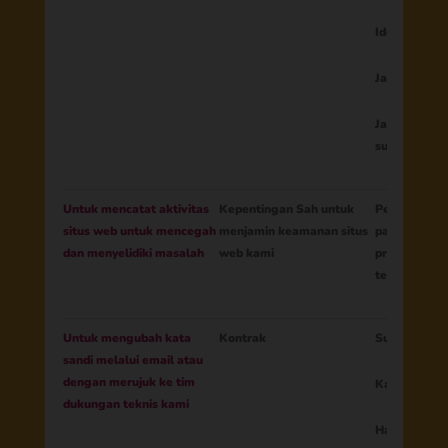
Identitas or
Jaringan sos
Jawaban ata
survei
Untuk mencatat aktivitas
Kepentingan Sah untuk
Permintaan 
situs web untuk mencegah
menjamin keamanan situs
pada kolom 
dan menyelidiki masalah
web kami
pribadi Isi 
terhadap pe
Untuk mengubah kata
Kontrak
Surel
sandi melalui email atau
dengan merujuk ke tim
Kata sandi h
dukungan teknis kami
Hash kata sa