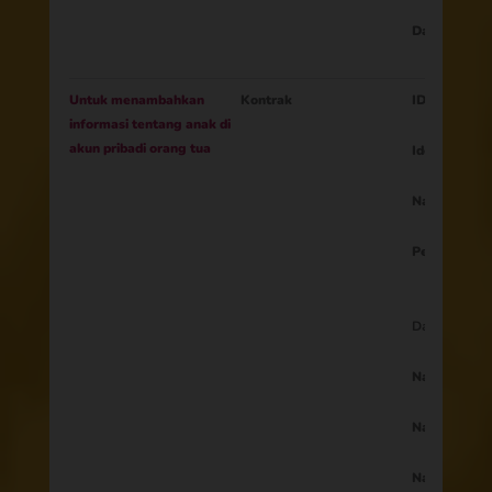
Data dari pe
Untuk menambahkan
Kontrak
ID anak
informasi tentang anak di
akun pribadi orang tua
Identitas or
Nama anak
Perangkat
Data Opsiona
Nama kedua
Nama belak
Nama panggi