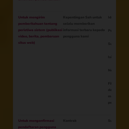
Untuk mengirim
Kepentingan Sah untuk
Identitas or
pemberitahuan tentang
selalu memberikan
peristiwa sistem (publikasi
informasi terbaru kepada
Pengaturan n
video, berita, pembaruan
pengguna kami
situs web)
Surel
Isi pemberi
Negara
Filter tamb
dapat menye
materi deng
pengguna (us
Untuk mengonfirmasi
Kontrak
Surel
pendaftaran pengguna