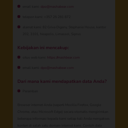
email kami:
dpo@mashabear.com
telepon kami: +357 25 281 872
alamat kami: 82 Griva Digeny, Stephanie House, kantor
202, 3101, Neapolis, Limassol, Siprus
Kebijakan ini mencakup:
situs web kami:
https://mashbear.com
email kami:
dpo@mashabear.com
Dari mana kami mendapatkan data Anda?
Peramban
Browser internet Anda (seperti Mozilla Firefox, Google
Chrome, atau Microsoft Edge) secara otomatis mengirimkan
beberapa informasi kepada kami setiap kali Anda mengakses
konten di salah satu domain internet kami. Contoh data