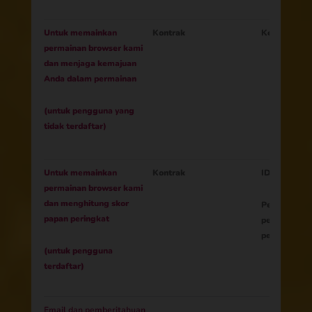
Untuk memainkan
Kontrak
Kemajuan S
permainan browser kami
dan menjaga kemajuan
Anda dalam permainan
(untuk pengguna yang
tidak terdaftar)
Untuk memainkan
Kontrak
ID Pemain
permainan browser kami
dan menghitung skor
Peringkat (s
papan peringkat
peringkat p
peringkat)
(untuk pengguna
terdaftar)
Email dan pemberitahuan