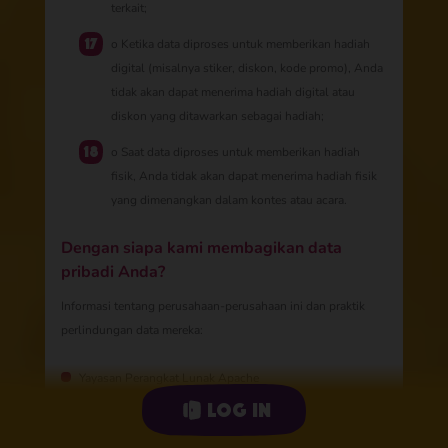
terkait;
o Ketika data diproses untuk memberikan hadiah
digital (misalnya stiker, diskon, kode promo), Anda
tidak akan dapat menerima hadiah digital atau
diskon yang ditawarkan sebagai hadiah;
o Saat data diproses untuk memberikan hadiah
fisik, Anda tidak akan dapat menerima hadiah fisik
yang dimenangkan dalam kontes atau acara.
Dengan siapa kami membagikan data
pribadi Anda?
Informasi tentang perusahaan-perusahaan ini dan praktik
perlindungan data mereka:
Yayasan Perangkat Lunak Apache
Log in
Alamat: The Apache Software Foundation, 1000 N West