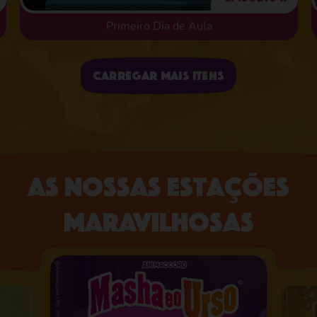
Primeiro Dia de Aula
Enviando itens
Carregar mais itens
As nossas estações
maravilhosas