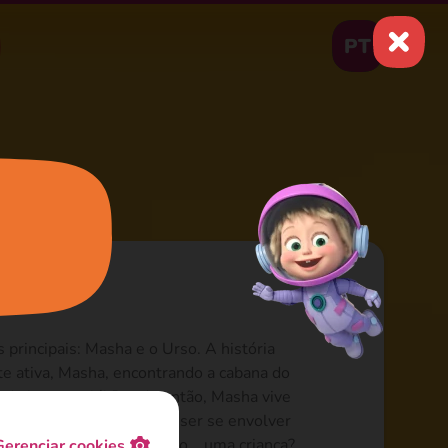
PT
principais: Masha e o Urso. A história
e ativa, Masha, encontrando a cabana do
ande bagunça lá! Desde então, Masha vive
so não tem escolha a não ser se envolver
ando uma criança age como... uma criança?
Gerenciar cookies