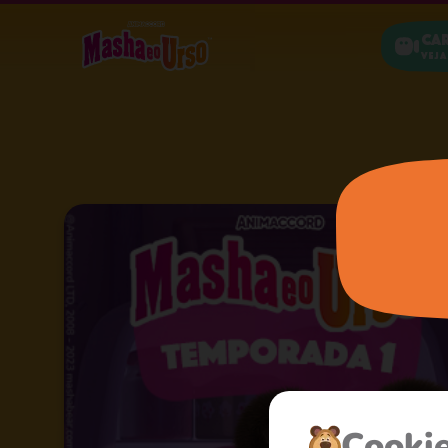
Ca
Veja
Сooki