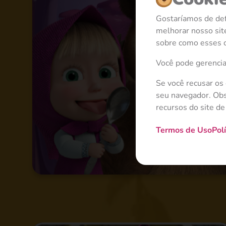
Gostaríamos de def
melhorar nosso sit
sobre como esses c
Você pode gerencia
Se você recusar os
seu navegador. Obs
recursos do site de
Termos de Uso
Pol