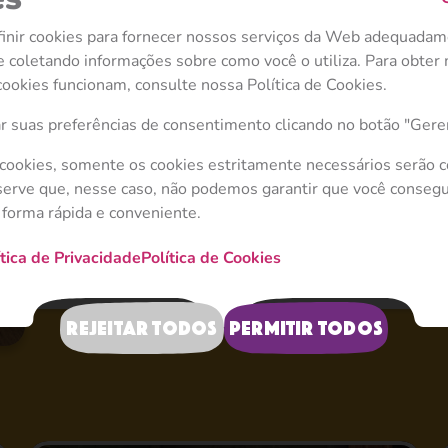
A partir desse momento, a vida do Urso nunca mais 
inir cookies para fornecer nossos serviços da Web adequadam
divertida, com certeza!
e coletando informações sobre como você o utiliza. Para obter
ookies funcionam, consulte nossa Política de Cookies.
r suas preferências de consentimento clicando no botão "Geren
 cookies, somente os cookies estritamente necessários serão 
erve que, nesse caso, não podemos garantir que você consegu
 forma rápida e conveniente.
ítica de Privacidade
Política de Cookies
Rejeitar todos
Permitir todos