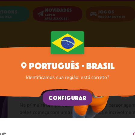
Novidades
rtoons
Jogos
Super
 agora!
Urso aprovou!
atualizações!
Início
Cartoons
Temporada 1
Português - Brasil
Identificamos sua região, está correto?
Temporada 1
Configurar
Na primeira temporada, você conhece os personagens 
deles começa com uma menina curiosa e incrivelment
Urso na floresta e... acidentalmente fazendo uma gr
novas aventuras repentinas em cada episódio, e o Ur
es
para resolver as coisas. Bem, o que se pode fazer qu