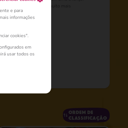
será a mesma, mas será muito mais
ente e para
 mais informações
ciar cookies".
configurados em
irá usar todos os
Ordem de
classificação