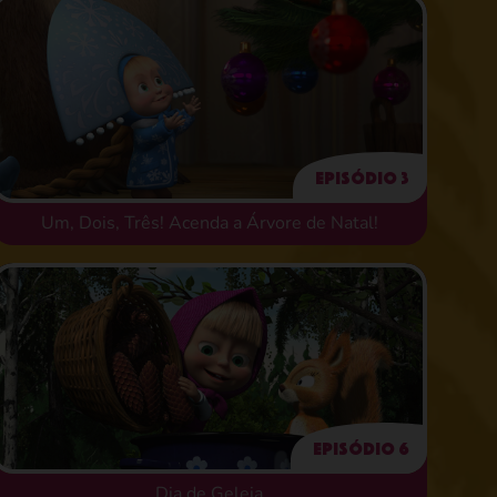
Episódio 3
Um, Dois, Três! Acenda a Árvore de Natal!
Episódio 6
Dia de Geleia