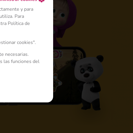
ectamente y para
tiliza. Para
ra Política de
4+
stionar cookies".
te necesarias.
s las funciones del
ona de juego