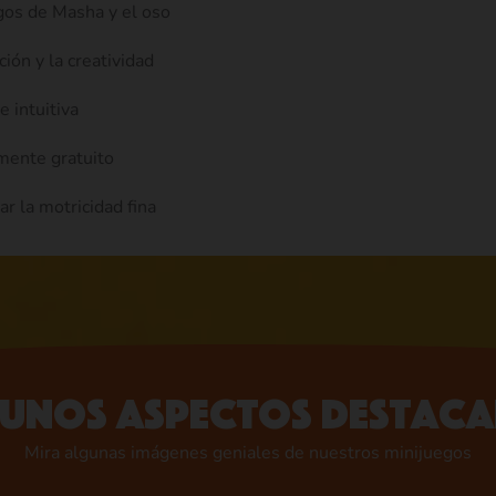
egos de Masha y el oso
ción y la creatividad
e intuitiva
mente gratuito
r la motricidad fina
unos aspectos destac
Mira algunas imágenes geniales de nuestros minijuegos