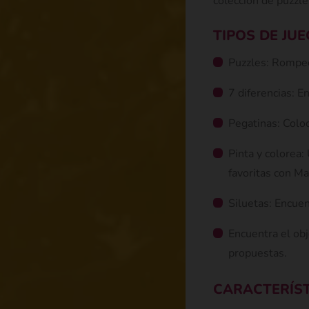
colección de puzzl
TIPOS DE JU
Puzzles: Rompec
7 diferencias: E
Pegatinas: Coloc
Pinta y colorea:
favoritas con M
Siluetas: Encuen
Encuentra el ob
propuestas.
CARACTERÍS