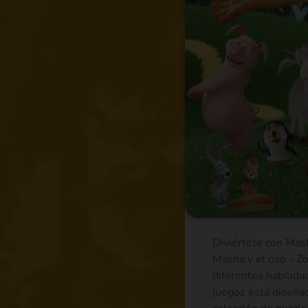
Diviértete con Mash
Masha y el oso - Z
diferentes habilida
juegos está diseñad