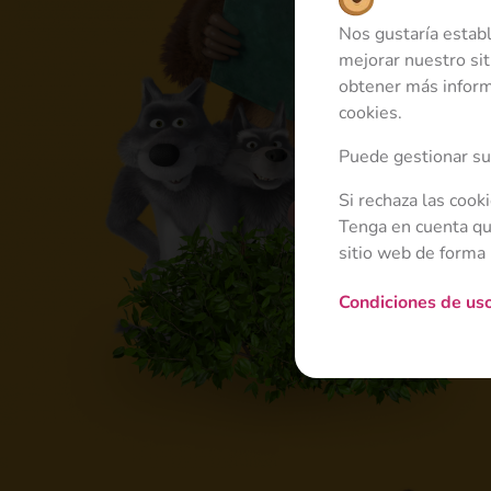
Nos gustaría estab
mejorar nuestro sit
obtener más inform
cookies.
Puede gestionar sus
Si rechaza las cook
Tenga en cuenta que
sitio web de forma
Condiciones de us