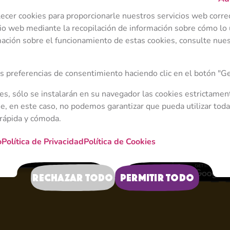
lecer cookies para proporcionarle nuestros servicios web corr
io web mediante la recopilación de información sobre cómo lo u
ación sobre el funcionamiento de estas cookies, consulte nuest
 preferencias de consentimiento haciendo clic en el botón "Ge
ies, sólo se instalarán en su navegador las cookies estrictamen
, en este caso, no podemos garantizar que pueda utilizar toda
 rápida y cómoda.
Masha y el oso - Z
o
Política de Privacidad
Política de Cookies
Rechazar todo
Permitir todo