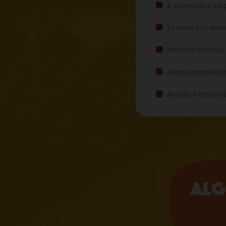
6 divertidos ju
Estimula la aten
Interfaz sencilla 
Juego completa
Ayuda a estimula
Alg