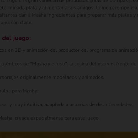
 consigo una gran variedad de productos (¡más de 50 tipos!), c
eterminado plato y alimentar a sus amigos. Como recompensa 
isitantes dan a Masha ingredientes para preparar más platos y
ajes con clase.
 del juego:
icos en 3D y animación del productor del programa de animació
uténticos de "Masha y el oso": la cocina del oso y el frente de 
rsonajes originalmente modelados y animados.
hulos para Masha;
e usar y muy intuitiva, adaptada a usuarios de distintas edades;
 Masha, creada especialmente para este juego.