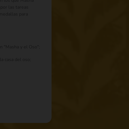
on los que Masha
por las tareas
 medallas para
n "Masha y el Oso";
la casa del oso;