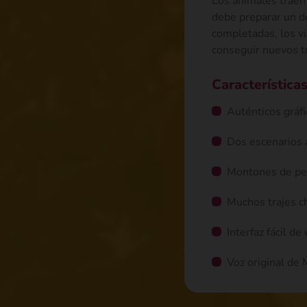
Los animales traen
debe preparar un d
completadas, los v
conseguir nuevos tr
Características
Auténticos gráf
Dos escenarios a
Montones de pe
Muchos trajes c
Interfaz fácil d
Voz original de