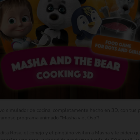
evo simulador de cocina, completamente hecho en 3D, con tus p
famoso programa animado "Masha y el Oso"!
erdita Rosa, el conejo y el pingüino visitan a Masha y le piden q