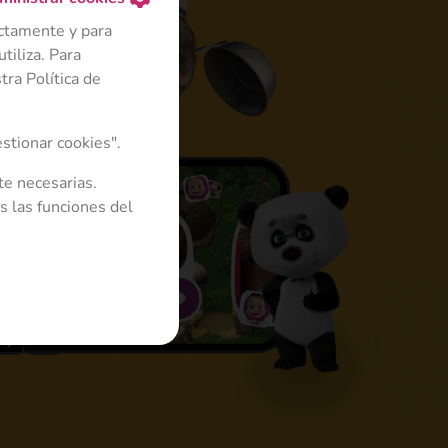
ectamente y para
tiliza. Para
ra Política de
4+
stionar cookies".
te necesarias.
s las funciones del
cinan en 3D