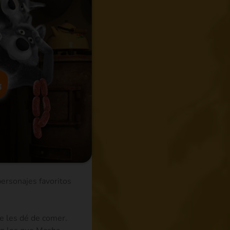
ersonajes favoritos
ue les dé de comer.