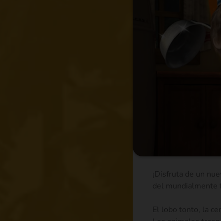
¡Disfruta de un nu
del mundialmente 
El lobo tonto, la c