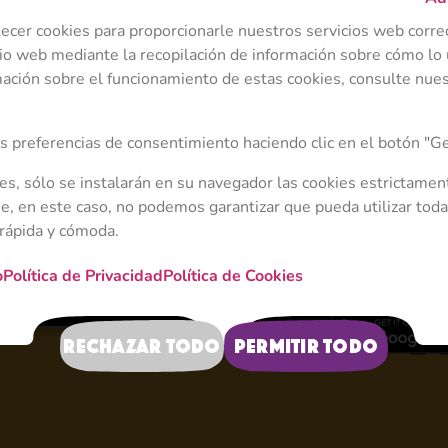
lecer cookies para proporcionarle nuestros servicios web corr
io web mediante la recopilación de información sobre cómo lo u
ación sobre el funcionamiento de estas cookies, consulte nuest
 preferencias de consentimiento haciendo clic en el botón "Ge
ies, sólo se instalarán en su navegador las cookies estrictamen
, en este caso, no podemos garantizar que pueda utilizar toda
 rápida y cómoda.
Masha y el Oso. Co
o
Política de Privacidad
Política de Cookies
Rechazar todo
Permitir todo