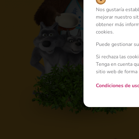
Nos gustaría estab
mejorar nuestro sit
obtener más inform
cookies.
Puede gestionar sus
Si rechaza las cook
Tenga en cuenta que
sitio web de forma
Condiciones de us