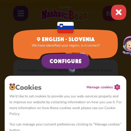
EN
English - Slovenia
We have identified your region, is it correct?
Home
Documents
O tem pravilniku
Configure
Pravna izjava o omejitvi odgovornosti: To besedilo je prevod,
izdelan z uporabo najsodobnejše tehnologije. Angleška
različica dokumenta
Cookie Policy
je pravno zavezujoča in v
Cookies
Manage cookies
primeru kakršnih koli neskladij ali sporov prevlada ta
We'd like to set cookies to provide you our web-services properly and
angleška različica. Ne odgovarjamo za morebitne netočnosti
to improve our website by collecting information on how you use it. For
ali napake v prevodu.
more information on how these cookies work please see our Cookie
Policy.
Nazadnje posodobljeno 11. novembra 2023
You can manage your consent preferences clicking to "Manage cookies”
button.