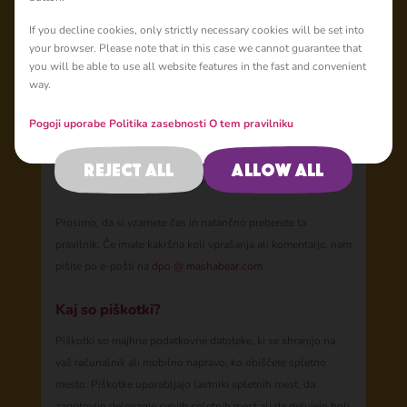
O tem pravilniku
If you decline cookies, only strictly necessary cookies will be set into
your browser. Please note that in this case we cannot guarantee that
Ta pravilnik o piškotkih (» pravilnik «) pojasnjuje, kako
you will be able to use all website features in the fast and convenient
uporabljamo piškotke in druge podobne tehnologije, da vas
way.
prepoznamo, ko obiščete našo spletno stran
https://mashabear.com
(» spletna stran «). Pojasnjuje, kaj so
Pogoji uporabe
Politika zasebnosti
O tem pravilniku
te tehnologije in zakaj jih uporabljamo, ter vaše pravice do
nadzora nad našo uporabo le-teh. Spletno mesto je v lasti
Reject all
Allow all
Animaccord Ltd (v nadaljevanju "mi", "nas" ali "naš").
Prosimo, da si vzamete čas in natančno preberete ta
pravilnik. Če imate kakršna koli vprašanja ali komentarje, nam
pišite po e-pošti na
dpo
@
mashabear.com
Kaj so piškotki?
Piškotki so majhne podatkovne datoteke, ki se shranijo na
vaš računalnik ali mobilno napravo, ko obiščete spletno
mesto. Piškotke uporabljajo lastniki spletnih mest, da
zagotovijo delovanje svojih spletnih mest ali da delujejo bolj