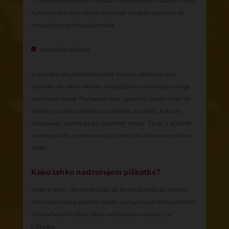
Ti piškotki pomagajo izboljšati funkcionalnost spletne strani.
Funkcionalne piškotke je na primer mogoče uporabiti za
omogočanje predvajanja videa.
Analitični piškotki
Z uporabo teh piškotkov lahko štejemo obiske in vire
prometa, da lahko merimo in izboljšamo delovanje našega
spletnega mesta. Pomagajo nam ugotoviti, katere strani so
najbolj in katere najmanj priljubljene, ter videti, kako se
obiskovalci premikajo po spletnem mestu. Če so ti piškotki
onemogočeni, ne bomo mogli spremljati delovanja spletne
strani.
Kako lahko nadzorujem piškotke?
Imate pravico, da se odločite, ali boste sprejeli ali zavrnili
določene vrste piškotkov (razen za nujno potrebne piškotke).
Nastavitve piškotkov lahko uveljavljate na pasici za
piškotke.