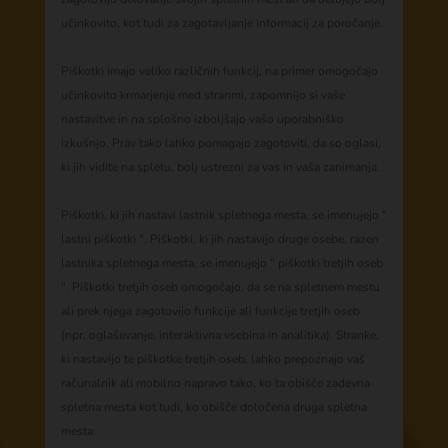
učinkovito, kot tudi za zagotavljanje informacij za poročanje.
Piškotki imajo veliko različnih funkcij, na primer omogočajo
učinkovito krmarjenje med stranmi, zapomnijo si vaše
nastavitve in na splošno izboljšajo vašo uporabniško
izkušnjo. Prav tako lahko pomagajo zagotoviti, da so oglasi,
ki jih vidite na spletu, bolj ustrezni za vas in vaša zanimanja.
Piškotki, ki jih nastavi lastnik spletnega mesta, se imenujejo "
lastni piškotki ". Piškotki, ki jih nastavijo druge osebe, razen
lastnika spletnega mesta, se imenujejo " piškotki tretjih oseb
". Piškotki tretjih oseb omogočajo, da se na spletnem mestu
ali prek njega zagotovijo funkcije ali funkcije tretjih oseb
(npr. oglaševanje, interaktivna vsebina in analitika). Stranke,
ki nastavijo te piškotke tretjih oseb, lahko prepoznajo vaš
računalnik ali mobilno napravo tako, ko ta obišče zadevna
spletna mesta kot tudi, ko obišče določena druga spletna
mesta.