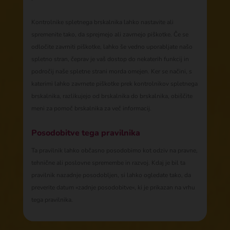
Kontrolnike spletnega brskalnika lahko nastavite ali
spremenite tako, da sprejmejo ali zavrnejo piškotke. Če se
odločite zavrniti piškotke, lahko še vedno uporabljate našo
spletno stran, čeprav je vaš dostop do nekaterih funkcij in
področij naše spletne strani morda omejen. Ker se načini, s
katerimi lahko zavrnete piškotke prek kontrolnikov spletnega
brskalnika, razlikujejo od brskalnika do brskalnika, obiščite
meni za pomoč brskalnika za več informacij.
Posodobitve tega pravilnika
Ta pravilnik lahko občasno posodobimo kot odziv na pravne,
tehnične ali poslovne spremembe in razvoj. Kdaj je bil ta
pravilnik nazadnje posodobljen, si lahko ogledate tako, da
preverite datum »zadnje posodobitve«, ki je prikazan na vrhu
tega pravilnika.