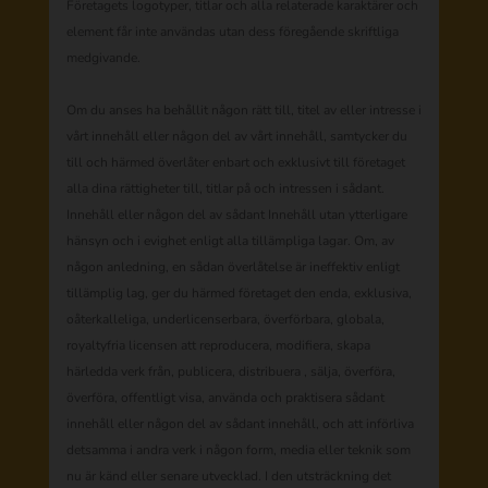
Företagets logotyper, titlar och alla relaterade karaktärer och
element får inte användas utan dess föregående skriftliga
medgivande.
Om du anses ha behållit någon rätt till, titel av eller intresse i
vårt innehåll eller någon del av vårt innehåll, samtycker du
till och härmed överlåter enbart och exklusivt till företaget
alla dina rättigheter till, titlar på och intressen i sådant.
Innehåll eller någon del av sådant Innehåll utan ytterligare
hänsyn och i evighet enligt alla tillämpliga lagar. Om, av
någon anledning, en sådan överlåtelse är ineffektiv enligt
tillämplig lag, ger du härmed företaget den enda, exklusiva,
oåterkalleliga, underlicenserbara, överförbara, globala,
royaltyfria licensen att reproducera, modifiera, skapa
härledda verk från, publicera, distribuera , sälja, överföra,
överföra, offentligt visa, använda och praktisera sådant
innehåll eller någon del av sådant innehåll, och att införliva
detsamma i andra verk i någon form, media eller teknik som
nu är känd eller senare utvecklad. I den utsträckning det