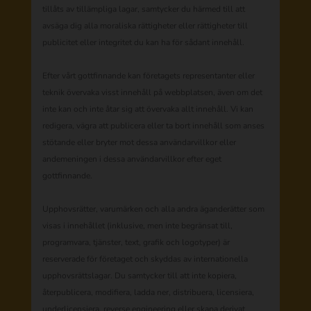
tillåts av tillämpliga lagar, samtycker du härmed till att
avsäga dig alla moraliska rättigheter eller rättigheter till
publicitet eller integritet du kan ha för sådant innehåll.
Efter vårt gottfinnande kan företagets representanter eller
teknik övervaka visst innehåll på webbplatsen, även om det
inte kan och inte åtar sig att övervaka allt innehåll. Vi kan
redigera, vägra att publicera eller ta bort innehåll som anses
stötande eller bryter mot dessa användarvillkor eller
andemeningen i dessa användarvillkor efter eget
gottfinnande.
Upphovsrätter, varumärken och alla andra äganderätter som
visas i innehållet (inklusive, men inte begränsat till,
programvara, tjänster, text, grafik och logotyper) är
reserverade för företaget och skyddas av internationella
upphovsrättslagar. Du samtycker till att inte kopiera,
återpublicera, modifiera, ladda ner, distribuera, licensiera,
underlicensiera, reverse engineering eller skapa derivat