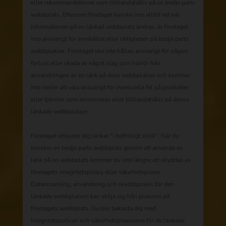
eller rekommendationer som tillhandahålls på en tredje parts
webbplats. Eftersom företaget kanske inte alltid vet när
informationen på en länkad webbplats ändras, är företaget
inte ansvarigt för innehållet eller riktigheten på tredje parts
webbplatser. Företaget ska inte hållas ansvarigt för någon
förlust eller skada av något slag som härrör från
användningen av en länk på dess webbplatser och kommer
inte heller att vara ansvarigt för eventuella fel på produkter
eller tjänster som annonseras eller tillhandahålls på dessa
länkade webbplatser.
Företaget erbjuder dig länkar "i befintligt skick". När du
besöker en tredje parts webbplats genom att använda en
länk på en webbplats kommer du inte längre att skyddas av
företagets integritetspolicy eller säkerhetspraxis.
Datainsamling, användning och skyddspraxis för den
länkade webbplatsen kan skilja sig från praxisen på
företagets webbplats. Du bör bekanta dig med
integritetspolicyn och säkerhetspraxiserna för de länkade