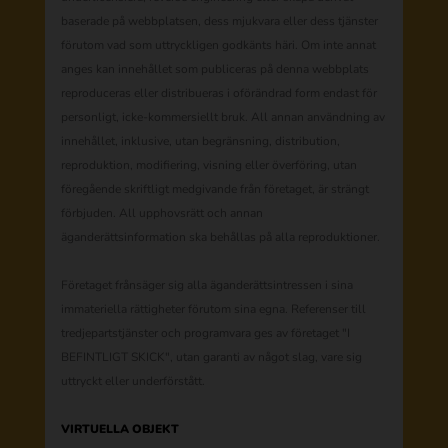
baserade på webbplatsen, dess mjukvara eller dess tjänster
förutom vad som uttryckligen godkänts häri. Om inte annat
anges kan innehållet som publiceras på denna webbplats
reproduceras eller distribueras i oförändrad form endast för
personligt, icke-kommersiellt bruk. All annan användning av
innehållet, inklusive, utan begränsning, distribution,
reproduktion, modifiering, visning eller överföring, utan
föregående skriftligt medgivande från företaget, är strängt
förbjuden. All upphovsrätt och annan
äganderättsinformation ska behållas på alla reproduktioner.
Företaget frånsäger sig alla äganderättsintressen i sina
immateriella rättigheter förutom sina egna. Referenser till
tredjepartstjänster och programvara ges av företaget "I
BEFINTLIGT SKICK", utan garanti av något slag, vare sig
uttryckt eller underförstått.
VIRTUELLA OBJEKT