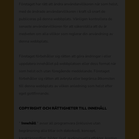
Företaget har rätt att ändra användarvillkoren när som helst,
med de ändrade användarvillkoren i kraft så snart de
publiceras på denna webbplats. Vänligen kontrollera de
senaste användarvillkoren för att säkerställa att du är
medveten om alla villkor som reglerar din användning av
denna webbplats.
Företaget förbehåller sig rätten att göra ändringar i eller
uppdatera innehållet på webbplatsen eller dess format när
som helst och utan föregående meddelande. Företaget
förbehåller sig rätten att avbryta eller begränsa åtkomsten
till denna webbplats av vilken anledning som helst efter
eget gottfinnande.
COPYRIGHT OCH RÄTTIGHETER TILL INNEHÅLL
"
Innehåll
" avser all programvara (inklusive utan
begränsning alla titlar och datorkod), koncept,
karaktärsprofiler, bilder, ljud, audiovisuella effekter, konton,