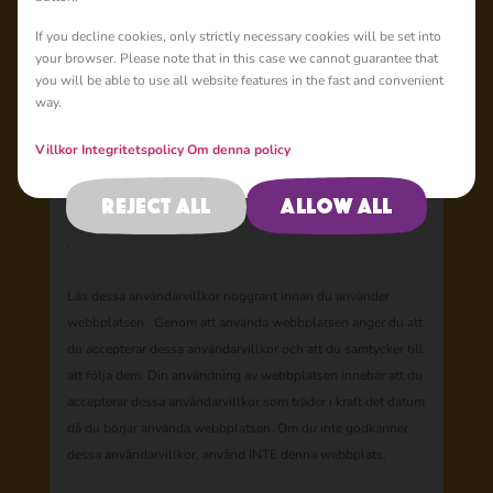
Villkor
If you decline cookies, only strictly necessary cookies will be set into
your browser. Please note that in this case we cannot guarantee that
Senast uppdaterad 11 november 2023
you will be able to use all website features in the fast and convenient
way.
Animaccord Ltd
("
Företaget
" ) gör denna webbplats
https://mashabear.com ("
Webbplatsen
") och dess innehåll,
Villkor
Integritetspolicy
Om denna policy
inklusive all information, text, grafik, programvara och
tjänster, tillgänglig för din användning enligt villkoren och
Reject all
Allow all
villkor som anges i detta dokument ("
Användarvillkoren
")
.
Läs dessa användarvillkor noggrant innan du använder
webbplatsen . Genom att använda webbplatsen anger du att
du accepterar dessa användarvillkor och att du samtycker till
att följa dem. Din användning av webbplatsen innebär att du
accepterar dessa användarvillkor som träder i kraft det datum
då du börjar använda webbplatsen. Om du inte godkänner
dessa användarvillkor, använd INTE denna webbplats.