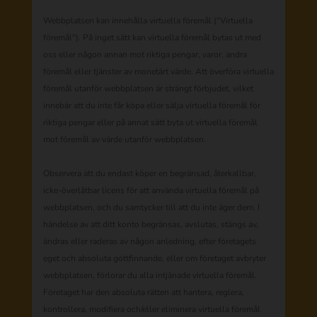
Webbplatsen kan innehålla virtuella föremål ("Virtuella
föremål"). På inget sätt kan virtuella föremål bytas ut med
oss eller någon annan mot riktiga pengar, varor, andra
föremål eller tjänster av monetärt värde. Att överföra virtuella
föremål utanför webbplatsen är strängt förbjudet, vilket
innebär att du inte får köpa eller sälja virtuella föremål för
riktiga pengar eller på annat sätt byta ut virtuella föremål
mot föremål av värde utanför webbplatsen.
Observera att du endast köper en begränsad, återkallbar,
icke-överlåtbar licens för att använda virtuella föremål på
webbplatsen, och du samtycker till att du inte äger dem. I
händelse av att ditt konto begränsas, avslutas, stängs av,
ändras eller raderas av någon anledning, efter företagets
eget och absoluta gottfinnande, eller om företaget avbryter
webbplatsen, förlorar du alla intjänade virtuella föremål.
Företaget har den absoluta rätten att hantera, reglera,
kontrollera, modifiera och/eller eliminera virtuella föremål