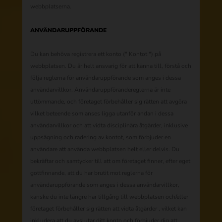
webbplatserna.
ANVÄNDARUPPFÖRANDE
Du kan behöva registrera ett konto (" Kontot ") på
webbplatsen. Du är helt ansvarig för att känna till, förstå och
följa reglerna för användaruppförande som anges i dessa
användarvillkor. Användaruppförandereglerna är inte
uttömmande, och företaget förbehåller sig rätten att avgöra
vilket beteende som anses ligga utanför andan i dessa
användarvillkor och att vidta disciplinära åtgärder, inklusive
uppsägning och radering av kontot, som förbjuder en
användare att använda webbplatsen helt eller delvis. Du
bekräftar och samtycker till att om företaget finner, efter eget
gottfinnande, att du har brutit mot reglerna för
användaruppförande som anges i dessa användarvillkor,
kanske du inte längre har tillgång till webbplatsen och/eller
företaget förbehåller sig rätten att vidta åtgärder , vilket kan
inkludera att du avslutar ditt konto och förbjuder dig att