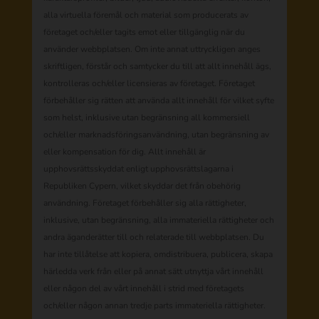
alla virtuella föremål och material som producerats av
företaget och/eller tagits emot eller tillgänglig när du
använder webbplatsen. Om inte annat uttryckligen anges
skriftligen, förstår och samtycker du till att allt innehåll ägs,
kontrolleras och/eller licensieras av företaget. Företaget
förbehåller sig rätten att använda allt innehåll för vilket syfte
som helst, inklusive utan begränsning all kommersiell
och/eller marknadsföringsanvändning, utan begränsning av
eller kompensation för dig. Allt innehåll är
upphovsrättsskyddat enligt upphovsrättslagarna i
Republiken Cypern, vilket skyddar det från obehörig
användning. Företaget förbehåller sig alla rättigheter,
inklusive, utan begränsning, alla immateriella rättigheter och
andra äganderätter till och relaterade till webbplatsen. Du
har inte tillåtelse att kopiera, omdistribuera, publicera, skapa
härledda verk från eller på annat sätt utnyttja vårt innehåll
eller någon del av vårt innehåll i strid med företagets
och/eller någon annan tredje parts immateriella rättigheter.