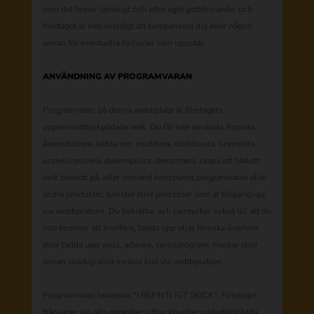
som det finner lämpligt och efter eget gottfinnande, och
företaget är inte skyldigt att kompensera dig eller någon
annan för eventuella förluster som uppstår.
ANVÄNDNING AV PROGRAMVARAN
Programvaran på denna webbplats är företagets
upphovsrättsskyddade verk. Du får inte använda, kopiera,
återpublicera, ladda ner, modifiera, distribuera, licensiera,
underlicensiera, dekompilera, demontera, skapa ett härlett
verk baserat på, eller omvänd konstruera programvaran eller
andra produkter, tjänster eller processer som är tillgängliga
via webbplatsen. Du bekräftar och samtycker också till att du
inte kommer att överföra, ladda upp eller försöka överföra
eller ladda upp virus, adware, spionprogram, maskar eller
annan skadlig eller invasiv kod via webbplatsen.
Programvaran levereras "I BEFINTLIGT SKICK". Företaget
frånsäger sig alla garantier, uttryckta eller underförstådda,