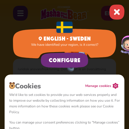
EN
English - Sweden
We have identified your region, is it correct?
Home
Terms of Use
Villkor
Configure
Juridisk ansvarsfriskrivning: Denna text är en översättning
gjord med den senaste tekniken. Den engelska versionen av
dokumentet
Terms of Use
är juridiskt bindande och i
Cookies
Manage cookies
händelse av avvikelser eller konflikter ska denna engelska
We'd like to set cookies to provide you our web-services properly and
version ha företräde. Vi ansvarar inte för eventuella
to improve our website by collecting information on how you use it. For
felaktigheter eller fel i översättningen.
more information on how these cookies work please see our Cookie
Policy.
You can manage your consent preferences clicking to "Manage cookies”
button.