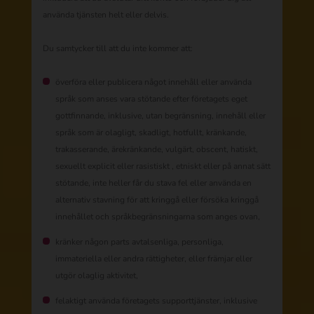
använda tjänsten helt eller delvis.
Du samtycker till att du inte kommer att:
överföra eller publicera något innehåll eller använda
språk som anses vara stötande efter företagets eget
gottfinnande, inklusive, utan begränsning, innehåll eller
språk som är olagligt, skadligt, hotfullt, kränkande,
trakasserande, ärekränkande, vulgärt, obscent, hatiskt,
sexuellt explicit eller rasistiskt , etniskt eller på annat sätt
stötande, inte heller får du stava fel eller använda en
alternativ stavning för att kringgå eller försöka kringgå
innehållet och språkbegränsningarna som anges ovan,
kränker någon parts avtalsenliga, personliga,
immateriella eller andra rättigheter, eller främjar eller
utgör olaglig aktivitet,
felaktigt använda företagets supporttjänster, inklusive