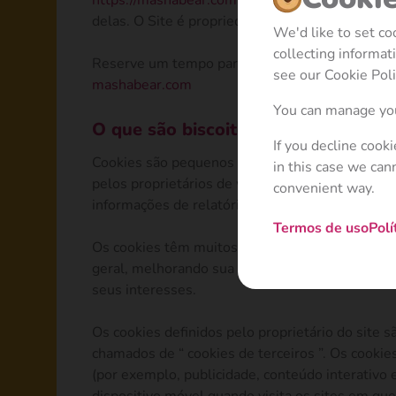
https://mashabear.com
(“
Site
”). Explica o que
delas. O Site é propriedade da Animaccord Ltd (
We'd like to set c
collecting informa
Reserve um tempo para ler esta Política com at
see our Cookie Poli
mashabear.com
You can manage you
O que são biscoitos?
If you decline cook
Cookies são pequenos arquivos de dados que são
in this case we can
pelos proprietários de websites para fazer com
convenient way.
informações de relatórios.
Termos de uso
Polí
Os cookies têm muitos recursos diferentes, com
geral, melhorando sua experiência de usuário. 
seus interesses.
Os cookies definidos pelo proprietário do site s
chamados de “ cookies de terceiros ”. Os cookie
(por exemplo, publicidade, conteúdo interativo