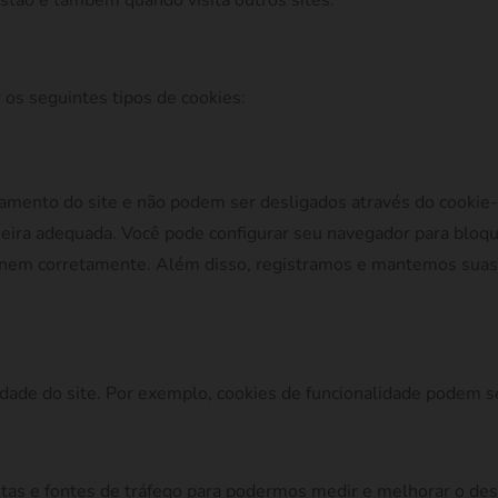
estão e também quando visita outros sites.
 os seguintes tipos de cookies:
namento do site e não podem ser desligados através do cookie
neira adequada. Você pode configurar seu navegador para bloqu
ionem corretamente. Além disso, registramos e mantemos suas 
idade do site. Por exemplo, cookies de funcionalidade podem s
itas e fontes de tráfego para podermos medir e melhorar o de