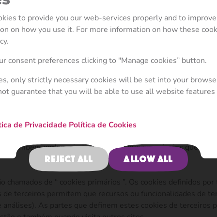
 são essas tecnologias e por que as utilizamos, bem como os se
referida como “nós”, “nos” ou “nosso”).
ookies to provide you our web-services properly and to improve
tion on how you use it. For more information on how these coo
enção. Se você tiver alguma dúvida ou comentário, entre em c
cy.
r consent preferences clicking to "Manage cookies” button.
ies, only strictly necessary cookies will be set into your browse
 colocados no seu computador ou dispositivo móvel quando voc
not guarantee that you will be able to use all website features 
 que os seus websites funcionem, ou para funcionarem de form
tica de Privacidade
Política de Cookies
o permitir que você navegue entre as páginas de forma eficie
Eles também podem ajudar a garantir que os anúncios que você
Reject all
Allow all
ão chamados de “ cookies primários ”. Os cookies definidos por 
s de terceiros permitem que recursos ou funcionalidades de ter
 e análises). As partes que definem estes cookies de terceiro