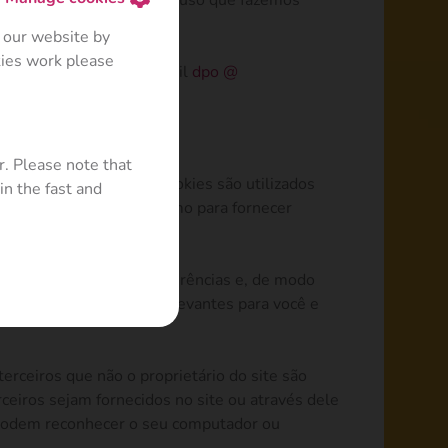
us direitos de controlar o uso que fazemos
 our website by
kies work please
ontato conosco pelo e-mail
dpo
@
r. Please note that
ê visita um site. Os cookies são utilizados
in the fast and
a mais eficiente, bem como para fornecer
nte, lembrando suas preferências e, de modo
 vê online sejam mais relevantes para você e
terceiros que não o proprietário do site são
ceiros sejam fornecidos no site ou através dele
s podem reconhecer o seu computador ou