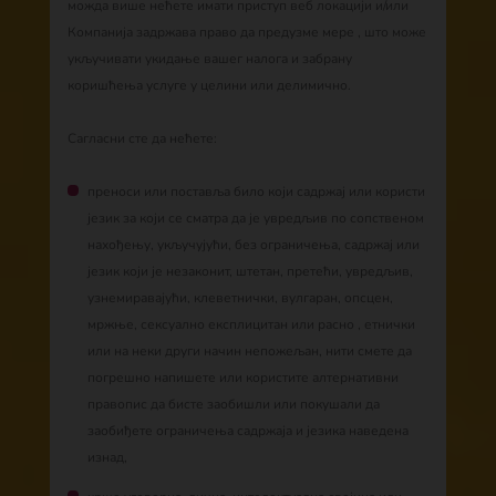
можда више нећете имати приступ веб локацији и/или
Компанија задржава право да предузме мере , што може
укључивати укидање вашег налога и забрану
коришћења услуге у целини или делимично.
Сагласни сте да нећете:
преноси или поставља било који садржај или користи
језик за који се сматра да је увредљив по сопственом
нахођењу, укључујући, без ограничења, садржај или
језик који је незаконит, штетан, претећи, увредљив,
узнемиравајући, клеветнички, вулгаран, опсцен,
мржње, сексуално експлицитан или расно , етнички
или на неки други начин непожељан, нити смете да
погрешно напишете или користите алтернативни
правопис да бисте заобишли или покушали да
заобиђете ограничења садржаја и језика наведена
изнад,