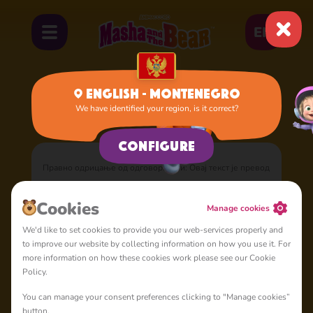
EN
English - Montenegro
We have identified your region, is it correct?
Home
Documents
Услови коришћења
Configure
Правно одрицање од одговорности: Овај текст је превод
направљен коришћењем најсавременије технологије.
Енглеска верзија документа
Terms of Use
је правно
Cookies
Manage cookies
обавезујућа и у случају било каквих неслагања или
We'd like to set cookies to provide you our web-services properly and
сукоба, ова верзија на енглеском ће имати предност. Не
to improve our website by collecting information on how you use it. For
сносимо одговорност за било какве нетачности или
more information on how these cookies work please see our Cookie
грешке у преводу.
Policy.
You can manage your consent preferences clicking to "Manage cookies”
button.