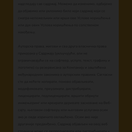
надгледају сав садржај. Можемо да изменимо, одбијемо
да објавимо или уклонимо било који садржај који се
сматра непожељним или крши ове Услове коришћења
или дух ових Услова коришћења по сопственом
нахођењу.
Ауторска права, жигови и сва друга власничка права
приказана у Садржају (укључујући, али не
ограничавајући се на софтвер, услуге, текст, графику и
логотипе) су резервисана за Компанију и заштићена
међународним законима о ауторским правима. Сагласни
сте да нећете копирати, поново објављивати,
модификовати, преузимати, дистрибуирати,
лиценцирати, подлиценцирати, вршити обрнути
инжењеринг или креирати деривате засноване на Веб-
сајту, његовом софтверу или његовим услугама осим
ако је овде изричито овлашћено. Осим ако није
другачије предвиђено, Садржај објављен на овој веб
страници може се репродуковати или дистрибуирати у