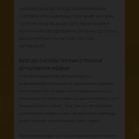
И КОРИШЋЕЊЕ БИЛО КОЈЕ ОД ИНФОРМАЦИЈЕ,
СОФТВЕРА ИЛИ САДРЖАЈА ПОНУЂЕНОГ НА ОВОМ
САЈТУ ВРШИ СЕ НА ВАШУ СОПСТВЕНИ РИЗИК И
ИСКЉУЧИВО СТЕ ОДГОВОРНИ ЗА СВАКУ ШТЕТУ НА
ВАШЕМ УРЕЂАЈУ УЗ СИСТЕМЕ СИСТЕМА,
АКТИВНОСТИ.
ВЕЗЕ ДО САЈТОВА ТРЕЋИХ СТРАНА И
ДРУШТВЕНИХ МЕДИЈА
Ова веб локација може да пружи приступ
информацијама, производима, друштвеним медијима
или услугама које се нуде на веб локацијама које су у
власништву или којима управљају друге компаније („веб
локације трећих страна“). Овај приступ обезбеђујемо
коришћењем хипервеза које вас аутоматски пребацују
са веб локације на веб локацију треће стране.
Иако Компанија даје све од себе да вам пружи корисне,