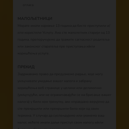
огласа.
МАЛОЉЕТНИЦИ
Морате имати најмање 13 година да бисте приступили и/
или користили Услугу. Ако сте малолетник старији од 13
година, препоручујемо да тражите сагласност родитеља
или законског старатеља пре приступања и/или
коришћења услуге.
ПРЕКИД
Задржавамо право да предузмемо радње, које могу
укључивати укидање вашег налога и забрану
коришћења веб странице у целини или делимично
(укључујући, али не ограничавајући се на брисање вашег
налога) у било ком тренутку, ако оправдано верујемо да
сте прекршили или прекршили било који од ових
термина. У случају да суспендујемо или укинемо ваш
налог, нећете имати даљи приступ свом налогу и/или