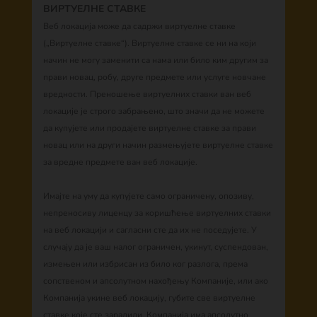
ВИРТУЕЛНЕ СТАВКЕ
Веб локација може да садржи виртуелне ставке
(„Виртуелне ставке“). Виртуелне ставке се ни на који
начин не могу заменити са нама или било ким другим за
прави новац, робу, друге предмете или услуге новчане
вредности. Преношење виртуелних ставки ван веб
локације је строго забрањено, што значи да не можете
да купујете или продајете виртуелне ставке за прави
новац или на други начин размењујете виртуелне ставке
за вредне предмете ван веб локације.
Имајте на уму да купујете само ограничену, опозиву,
непреносиву лиценцу за коришћење виртуелних ставки
на веб локацији и сагласни сте да их не поседујете. У
случају да је ваш налог ограничен, укинут, суспендован,
измењен или избрисан из било ког разлога, према
сопственом и апсолутном нахођењу Компаније, или ако
Компанија укине веб локацију, губите све виртуелне
ставке које сте зарадили. Компанија има апсолутно