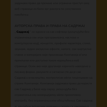
задржава право да прекине или ограничи приступ овој
веб страници из било ког разлога по сопственом
нахођењу.
АУТОРСКА ПРАВА И ПРАВА НА САДРЖАЈ
„
Садржај
“ се односи на сав софтвер (укључујући без
ограничења све игре претраживача, наслове и
компјутерски код), концепте, профиле карактера, слике,
звукове, аудио-визуелне ефекте, налоге, све виртуелне
ставке и материјале које производи Компанија и/ или
примљени или доступни током коришћења веб
странице. Осим ако није другачије изричито наведено у
писаној форми, разумете и сагласни сте да је сав
Садржај у власништву, контролисан и/или лиценциран од
стране Компаније. Компанија задржава право да користи
сав Садржај у било коју сврху, укључујући без
ограничења сву комерцијалну и/или промотивну
употребу, без ограничења или обештећења. Сав садржај
је заштићен ауторским правима у складу са законима о