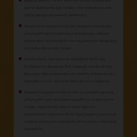
крше уговорна, лична, интелектуална својина или
друга права било које стране, или промовишу или
представљају незакониту активност,
непрописно користити услуге подршке компаније,
укључујући без ограничења подношење лажних
извештаја о злоупотреби или недоличном понашању
од стране било које стране,
онемогућите, ометате или заобиђете било коју
безбедносну функцију Веб локације или било коју
функцију која ограничава или намеће ограничења у
коришћењу или приступу Веб сајту или Садржају,
продати Садржај или било који од њихових делова,
укључујући, али не ограничавајући се на виртуелне
ставке, корисничке налоге и/или приступ
корисничким налозима било којој страни у замену за
стварну валуту или предмете и/или услуге у новчаној
вредности,