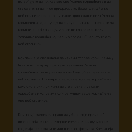
потврђујете да прихватате ове Услове коришћења и да
сте сагласни да их се придржавате. Ваше коришћење
веб странице представља ваше прихватање ових Услова
коришћења који ступају на снагу од дана када почнете да
користите веб локацију. Ако се не слажете са овим
Условима коришћења, молимо вас да НЕ користите ову
веб страницу.
Компанија је овлашћена да измени Услове коришћења у
било ком тренутку, при чему измењени Услови
коришћења ступају на снагу чим буду објављени на овој
веб страници. Проверите најновије Услове коришћења
како бисте били сигурни да сте упознати са свим
одредбама и условима који регулишу ваше коришћење
ове веб странице.
Компанија задржава право да у било које време и без
икаквог обавештења изврши измене или ажурирање
садржаја веб странице или његовог формата. Компанија