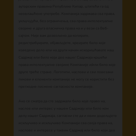
ауторским правима Републике Кипар, штитећи га од
неовлашћене употребе. Компанија задржава сва права,
укључујући, без ограничења, сва права интелектуалне
својине и друга власничка права на и у вези са Веб-
сајтом. Није вам дозвољено да копирате,
редистрибуирате, објављујете, креирате било које
изведено дело или на други начин искоришћавате наш
Садржај или било који део нашег Садржаја кршећи
права интелектуалне својине Компаније и/или било које
друге треће стране. Логотипи, наслови и сви повезани
ликови и елементи компаније не могу се користити без
претходне писмене сагласности компаније.
Ако се сматра да сте задржали било које право на,
наслов или интерес у нашем Садржају или било ком
делу нашег Садржаја, сагласни сте да и овим додељујете
искључиво и искључиво Компанији сва своја права на,
наслове и интересе у таквим Садржај или било који део