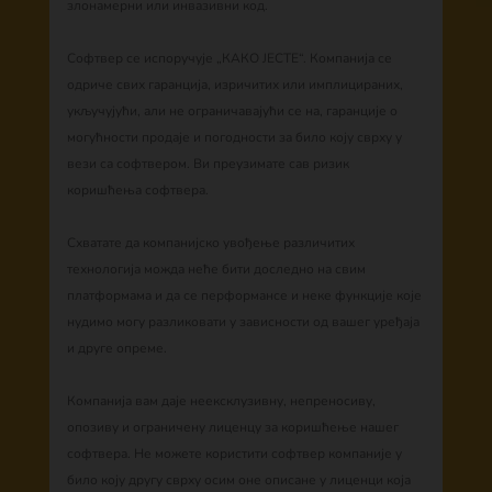
злонамерни или инвазивни код.
Софтвер се испоручује „КАКО ЈЕСТЕ“. Компанија се
одриче свих гаранција, изричитих или имплицираних,
укључујући, али не ограничавајући се на, гаранције о
могућности продаје и погодности за било коју сврху у
вези са софтвером. Ви преузимате сав ризик
коришћења софтвера.
Схватате да компанијско увођење различитих
технологија можда неће бити доследно на свим
платформама и да се перформансе и неке функције које
нудимо могу разликовати у зависности од вашег уређаја
и друге опреме.
Компанија вам даје неексклузивну, непреносиву,
опозиву и ограничену лиценцу за коришћење нашег
софтвера. Не можете користити софтвер компаније у
било коју другу сврху осим оне описане у лиценци која