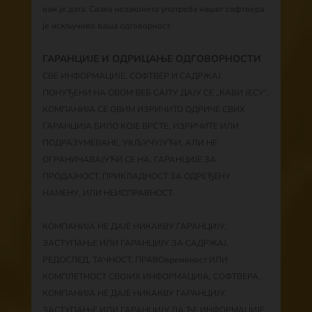
вам је дата. Свака незаконита употреба нашег софтвера
је искључиво ваша одговорност.
ГАРАНЦИЈЕ И ОДРИЦАЊЕ ОДГОВОРНОСТИ
СВЕ ИНФОРМАЦИЈЕ, СОФТВЕР И САДРЖАЈ
ПОНУЂЕНИ НА ОВОМ ВЕБ САЈТУ ДАЈУ СЕ „КАВИ ЈЕСУ“.
КОМПАНИЈА СЕ ОВИМ ИЗРИЧИТО ОДРИЧЕ СВИХ
ГАРАНЦИЈА БИЛО КОЈЕ ВРСТЕ, ИЗРИЧИТЕ ИЛИ
ПОДРАЗУМЕВАНЕ, УКЉУЧУЈУЋИ, АЛИ НЕ
ОГРАНИЧАВАЈУЋИ СЕ НА, ГАРАНЦИЈЕ ЗА
ПРОДАЈНОСТ, ПРИКЛАДНОСТ ЗА ОДРЕЂЕНУ
НАМЕНУ, ИЛИ НЕИСПРАВНОСТ.
КОМПАНИЈА НЕ ДАЈЕ НИКАКВУ ГАРАНЦИЈУ,
ЗАСТУПАЊЕ ИЛИ ГАРАНЦИЈУ ЗА САДРЖАЈ,
РЕДОСЛЕД, ТАЧНОСТ, ПРАВОвременост ИЛИ
КОМПЛЕТНОСТ СВОЈИХ ИНФОРМАЦИЈА, СОФТВЕРА.
КОМПАНИЈА НЕ ДАЈЕ НИКАКВУ ГАРАНЦИЈУ,
ЗАСТУПАЊЕ ИЛИ ГАРАНЦИЈУ ДА ЋЕ ИНФОРМАЦИЈЕ,