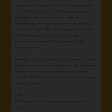
неизмењеном облику само за личну, некомерцијалну
употребу. Свака друга употреба садржаја, укључујући,
без ограничења, дистрибуцију, репродукцију,
модификацију, приказ или пренос, без претходне
писмене сагласности Компаније, строго је забрањена.
Сва обавештења о ауторским правима и другим
власничким напоменама биће задржана на свим
репродукцијама.
Компанија се одриче свих власничких интереса у својим
правима интелектуалне својине осим својих. Референце
на услуге и софтвер трећих страна даје Компанија
„КАКО ЈЕСТЕ“, без било какве гаранције, било изричите
или подразумеване.
ГАМЕС
Веб локација може да садржи игре претраживача
(„Игре“).