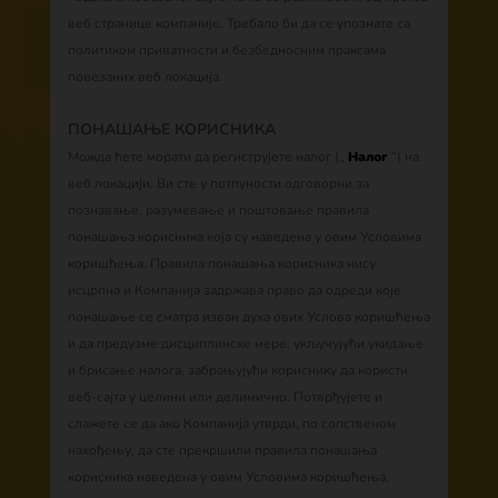
веб странице компаније. Требало би да се упознате са
политиком приватности и безбедносним праксама
повезаних веб локација.
ПОНАШАЊЕ КОРИСНИКА
Можда ћете морати да региструјете налог („
Налог
“) на
веб локацији. Ви сте у потпуности одговорни за
познавање, разумевање и поштовање правила
понашања корисника која су наведена у овим Условима
коришћења. Правила понашања корисника нису
исцрпна и Компанија задржава право да одреди које
понашање се сматра изван духа ових Услова коришћења
и да предузме дисциплинске мере, укључујући укидање
и брисање налога, забрањујући кориснику да користи
веб-сајта у целини или делимично. Потврђујете и
слажете се да ако Компанија утврди, по сопственом
нахођењу, да сте прекршили правила понашања
корисника наведена у овим Условима коришћења,