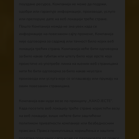
поуздане ресурсе, Компанија не може да подржи,
одобри или гарантује информације, производе, услуге
или препоруке дате на веб локацији треће стране.
Пошто Компанија можда не зна увек када се
информације на повезаном сајту промене, Компанија
није одговорна за садржај или тачност било којих веб
локација трећих страна. Компанија неће бити одговорна
за било какав губитак или штету било које врсте која
проистиче из употребе линка на њеним веб страницама
нити ће бити одговорна за било какав неуспјех
производа или услуга које се оглашавају или пружају на
овим повезаним страницама.
Компанија вам нуди везе по принципу „КАКО ЈЕСТЕ“.
Када посетите веб локацију треће стране користећи везу
на веб локацији, више нећете бити заштићени
политиком приватности компаније или безбедносним
праксама. Пракса прикупљања, коришћења и заштите
података повезаног сајта може се разликовати од праксе