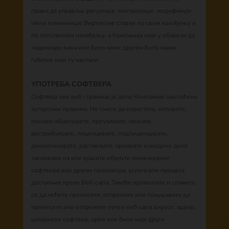
право да управља, регулише, контролише, модификује
и/или елиминише Виртуелне ставке по свом нахођењу и
по сопственом нахођењу, а Компанија није у обавези да
надокнади вама или било коме другом било какве
губитке који су настали.
УПОТРЕБА СОФТВЕРА
Софтвер ове веб странице је дело Компаније заштићено
ауторским правима. Не смете да користите, копирате,
поново објављујете, преузимате, мењате,
дистрибуирате, лиценцирате, подлиценцирате,
декомпилирате, растављате, креирате изведено дело
засновано на или вршите обрнути инжењеринг
софтвера или других производа, услуга или процеса
доступних преко Веб-сајта. Такође прихватате и слажете
се да нећете преносити, отпремати или покушавати да
пренесете или отпремите путем веб сајта вирусе, адвер,
шпијунски софтвер, црве или било који други