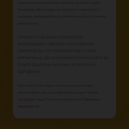
такмичења или програме лојалности) може издати
Компанија. Ваше право да користите такве услуге
подлеже одговарајућим политикама и овим Условима
коришћења.
СЛАЖЕТЕ СЕ ДА ВАША КОРИШЋЕЊЕ
ИНФОРМАЦИЈА, СОФТВЕРА ИЛИ САДРЖАЈА
ПОТВРЂУЈЕ ДА СТЕ ПРОЧИТАЛИ ОВЕ УСЛОВЕ
КОРИШЋЕЊА, ДА ГА РАЗУМИЈЕТЕ И ПРИСТАЈЕТЕ ДА
БУДЕТЕ ОБАВЕЗНИ ЊИХОВИМ УСЛОВИМА И
ОДРЕДБАМА.
Ако имате било каквих питања или коментара,
контактирајте нас на дпо@масхабеар.цом. Такође
погледајте нашу Политику приватности (
Правила о
приватности
).