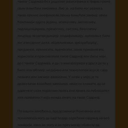
таквог Садржаја без додатног разматрања и трајно према
свим важећим законима. Ако је, из било ког разлога,
такав пренос неефикасан према важећем закону, овим
Компанији дајете једину, искључиву, неопозиву,
подлиценцирану, преносиву, светску, бесплатну
лиценцу за репродукцију, модификацију, креирање било
ког изведеног дела, објављивање, дистрибуцију ,
продавати, преносити, преносити, јавно приказивати,
користити и практиковати такав Садржај или било који
део таквог Садржаја, и да га инкорпорира у друга дела у
било ком облику, медијима или технологији која је сада
позната или касније развијена. У мери у којој је то
дозвољено важећим законима, овим се слажете да се
одричете свих моралних права или права на публицитет
или приватност која можда имате на такав Садржај.
По нашем нахођењу, представници Компаније или
технологија могу да надгледају одређени садржај на веб
локацији, иако не могу и не преузимају обавезу да