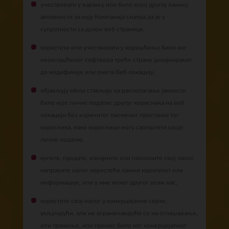
учествовати у варању или било којој другој лажној
активности за коју Компанија сматра да је у
супротности са духом веб странице,
користити или учествовати у коришћењу било ког
неовлашћеног софтвера треће стране дизајнираног
да модификује или омета Веб локацију,
објављују и/или стављају на располагање јавности
било које личне податке другог корисника на веб
локацији без изричитог писменог пристанка тог
корисника, иако корисници могу саопштити своје
личне податке,
купите, продате, изнајмите или поклоните свој налог,
направите налог користећи лажни идентитет или
информације, или у име неког другог осим вас,
користите свој налог у комерцијалне сврхе,
укључујући, али не ограничавајући се на оглашавање,
или тражење, или пренос било ког комерцијалног