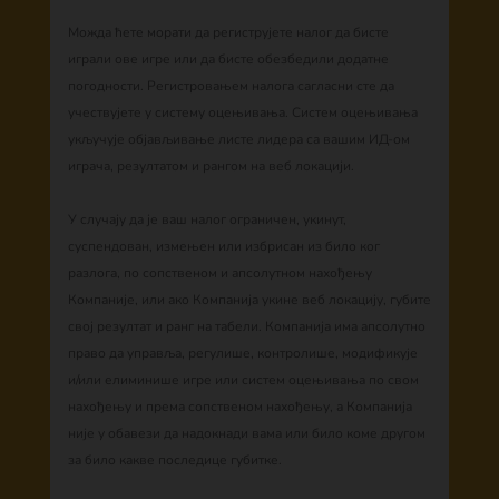
Можда ћете морати да региструјете налог да бисте
играли ове игре или да бисте обезбедили додатне
погодности. Регистровањем налога сагласни сте да
учествујете у систему оцењивања. Систем оцењивања
укључује објављивање листе лидера са вашим ИД-ом
играча, резултатом и рангом на веб локацији.
У случају да је ваш налог ограничен, укинут,
суспендован, измењен или избрисан из било ког
разлога, по сопственом и апсолутном нахођењу
Компаније, или ако Компанија укине веб локацију, губите
свој резултат и ранг на табели. Компанија има апсолутно
право да управља, регулише, контролише, модификује
и/или елиминише игре или систем оцењивања по свом
нахођењу и према сопственом нахођењу, а Компанија
није у обавези да надокнади вама или било коме другом
за било какве последице губитке.