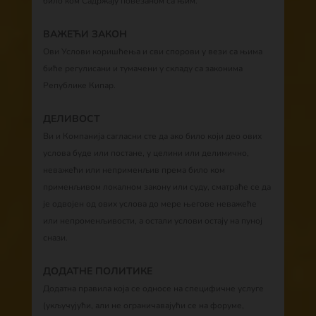
било ком Садржају повезаном са њим.
ВАЖЕЋИ ЗАКОН
Ови Услови коришћења и сви спорови у вези са њима
биће регулисани и тумачени у складу са законима
Републике Кипар.
ДЕЛИВОСТ
Ви и Компанија сагласни сте да ако било који део ових
услова буде или постане, у целини или делимично,
неважећи или неприменљив према било ком
применљивом локалном закону или суду, сматраће се да
је одвојен од ових услова до мере његове неважеће
или непроменљивости, а остали услови остају на пуној
снази.
ДОДАТНЕ ПОЛИТИКЕ
Додатна правила која се односе на специфичне услуге
(укључујући, али не ограничавајући се на форуме,