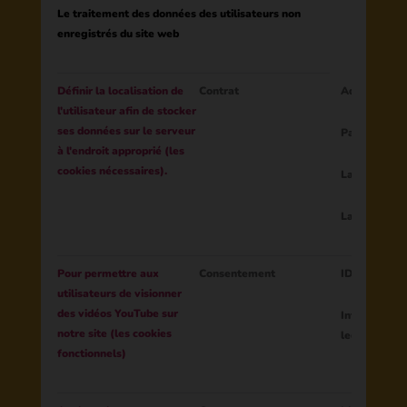
Le traitement des données des utilisateurs non
enregistrés du site web
Définir la localisation de
Contrat
Adresse IP
l'utilisateur afin de stocker
ses données sur le serveur
Pays
à l'endroit approprié (les
cookies nécessaires).
Langues du 
Langue du cl
Pour permettre aux
Consentement
ID de sessio
utilisateurs de visionner
des vidéos YouTube sur
Interactions
notre site (les cookies
lecteur YouT
fonctionnels)