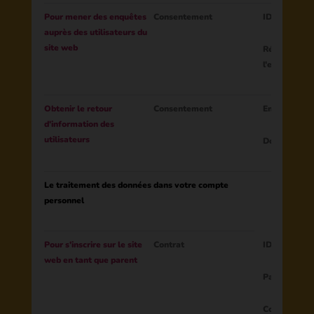
Pour mener des enquêtes
Consentement
ID de la sess
auprès des utilisateurs du
site web
Réponse à la
l'enquête
Obtenir le retour
Consentement
Email
d'information des
utilisateurs
Données de
Le traitement des données dans votre compte
personnel
Pour s'inscrire sur le site
Contrat
ID du parent
web en tant que parent
Pays
Courriel