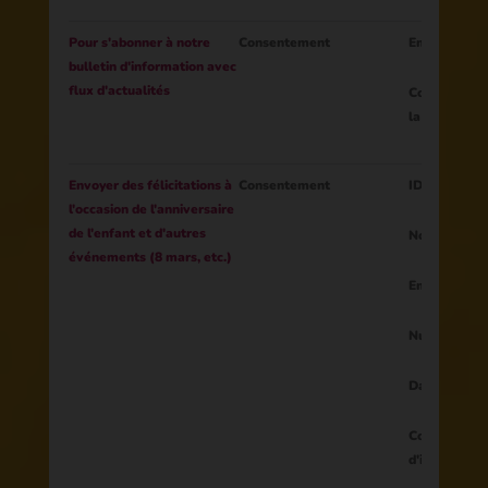
Pour s'abonner à notre
Consentement
Email
bulletin d'information avec
flux d'actualités
Consentement
la lettre d'i
Envoyer des félicitations à
Consentement
ID du parent
l'occasion de l'anniversaire
de l'enfant et d'autres
Nom de l'enf
événements (8 mars, etc.)
Email
Numéro de t
Date de nai
Consentement
d'informatio