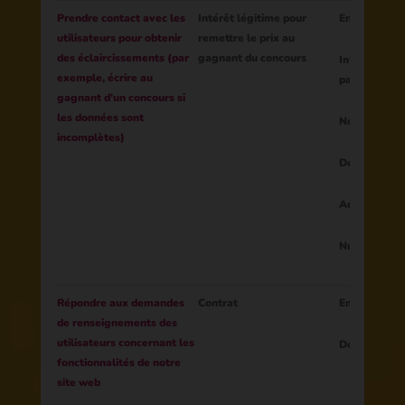
Prendre contact avec les
Intérêt légitime pour
Email
utilisateurs pour obtenir
remettre le prix au
des éclaircissements (par
gagnant du concours
Informations
exemple, écrire au
participatio
gagnant d'un concours si
les données sont
Nom de la p
incomplètes)
Données de
Adresse
Numéro de t
Répondre aux demandes
Contrat
Email
de renseignements des
utilisateurs concernant les
Données de
fonctionnalités de notre
site web