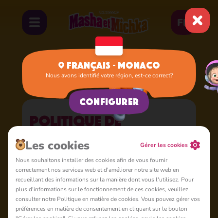
FR
Français - Monaco
Nous avons identifié votre région, est-ce correct?
Accueil
Privacy Policy
Politique de confidentia
Configurer
Politique de
confidentialité
Les cookies
Gérer les cookies
Mentions légales : Ce texte est une traduction réalisée à
Nous souhaitons installer des cookies afin de vous fournir
correctement nos services web et d'améliorer notre site web en
l'aide d'une technologie de pointe. La version anglaise du
recueillant des informations sur la manière dont vous l'utilisez. Pour
document
Privacy Policy
est juridiquement contraignante et
plus d'informations sur le fonctionnement de ces cookies, veuillez
en cas de divergences ou de conflits, cette version anglaise
consulter notre Politique en matière de cookies. Vous pouvez gérer vos
prévaudra. Nous ne serons pas responsables des
préférences en matière de consentement en cliquant sur le bouton
inexactitudes ou des erreurs dans la traduction.