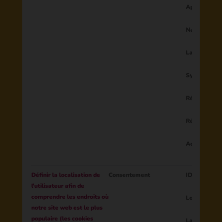
Appareil
Navigateur
Langues du 
Système d'ex
Résolution d
Région
Adresse IP
Définir la localisation de
Consentement
ID de sessio
l'utilisateur afin de
comprendre les endroits où
Longitude
notre site web est le plus
populaire (les cookies
Latitude