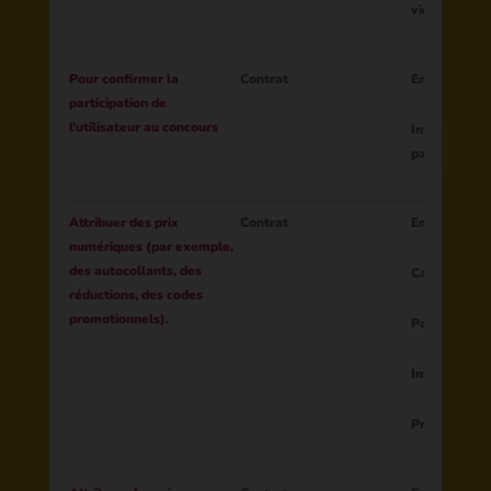
vidéos)
Pour confirmer la
Contrat
Email
participation de
l'utilisateur au concours
Informations
participatio
Attribuer des prix
Contrat
Email
numériques (par exemple,
des autocollants, des
Cadeau
réductions, des codes
promotionnels).
Pays
Informations 
Profil de méd