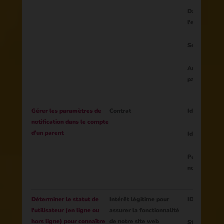
Date de nais
l'enfant
Sexe de l'en
Autres donn
parents peuv
Gérer les paramètres de
Contrat
Identifiant d
notification dans le compte
d'un parent
Identifiant 
Paramètres 
notifications
Déterminer le statut de
Intérêt légitime pour
ID de la sess
l'utilisateur (en ligne ou
assurer la fonctionnalité
hors ligne) pour connaître
de notre site web
Statut (en l