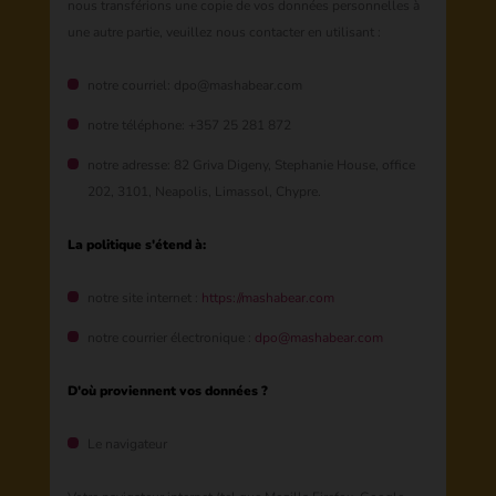
nous transférions une copie de vos données personnelles à
une autre partie, veuillez nous contacter en utilisant :
notre courriel: dpo@mashabear.com
notre téléphone: +357 25 281 872
notre adresse: 82 Griva Digeny, Stephanie House, office
202, 3101, Neapolis, Limassol, Chypre.
La politique s'étend à:
notre site internet :
https://mashabear.com
notre courrier électronique :
dpo@mashabear.com
D'où proviennent vos données ?
Le navigateur