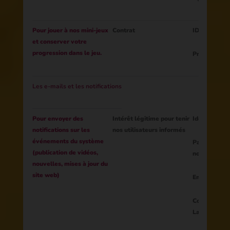
Pour jouer à nos mini-jeux
Contrat
ID de la sess
et conserver votre
progression dans le jeu.
Progression 
Les e-mails et les notifications
Pour envoyer des
Intérêt légitime pour tenir
Identifiant 
notifications sur les
nos utilisateurs informés
événements du système
Paramètres 
(publication de vidéos,
notifications
nouvelles, mises à jour du
site web)
Email
Contenu de l
Langue