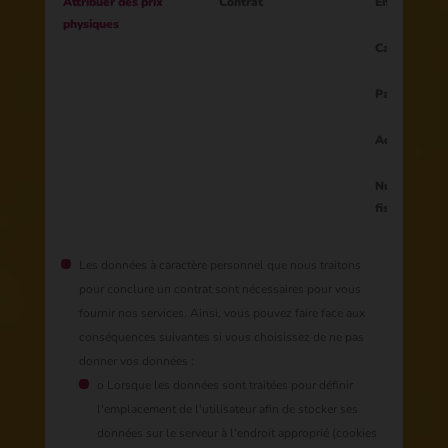
Attribuer des prix
Contrat
Email
physiques
Cadeau
Pays
Adresse
Numéro d'ide
fiscale
Les données à caractère personnel que nous traitons
pour conclure un contrat sont nécessaires pour vous
fournir nos services. Ainsi, vous pouvez faire face aux
conséquences suivantes si vous choisissez de ne pas
donner vos données :
o Lorsque les données sont traitées pour définir
l'emplacement de l'utilisateur afin de stocker ses
données sur le serveur à l'endroit approprié (cookies