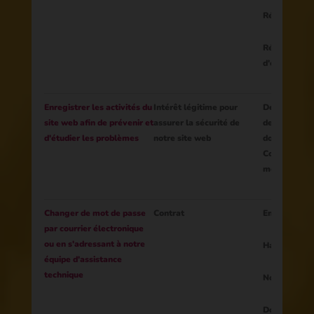
Réseaux soc
Réponse à u
d'enquête
Enregistrer les activités du
Intérêt légitime pour
Demandes de
site web afin de prévenir et
assurer la sécurité de
des champs 
d'étudier les problèmes
notre site web
données per
Contenu des
modification
Changer de mot de passe
Contrat
Email
par courrier électronique
ou en s'adressant à notre
Hachure du 
équipe d'assistance
technique
Nouveau mot
Données de