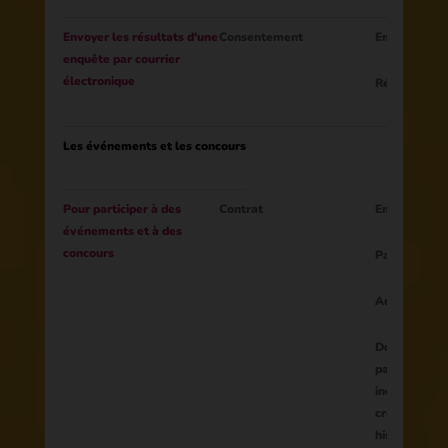
Envoyer les résultats d'une
Consentement
Email
enquête par courrier
électronique
Résultats de
Les événements et les concours
Pour participer à des
Contrat
Email
événements et à des
concours
Pays
Adresse
Données four
participants
inclure des 
créatives te
histoires, de