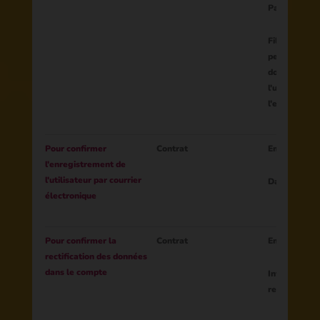
Pays
Filtres supp
permettant d
documents au
l'utilisateur
l'enfant, etc.
Pour confirmer
Contrat
Email
l'enregistrement de
l'utilisateur par courrier
Date d'inscri
électronique
Pour confirmer la
Contrat
Email
rectification des données
dans le compte
Informations
rectificatio