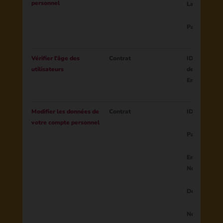
personnel
Langue
Pays
Vérifier l'âge des
Contrat
ID de sessio
utilisateurs
de l'âge
Email
Modifier les données de
Contrat
ID du parent
votre compte personnel
Pays
Email
Nom
Deuxième n
Nom de fami