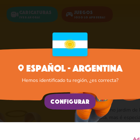
Caricaturas
Juegos
¡Ver ahora!
¡Oso lo aprueba!
Inicio
Rosita
Español - Argentina
Rosita: 
Hemos identificado tu región, ¿es correcta?
amor de
Configurar
Ela mora no jardim de
floresta, mas é espec
verdadeira fashionista
limpa. Regularmente v
Ad