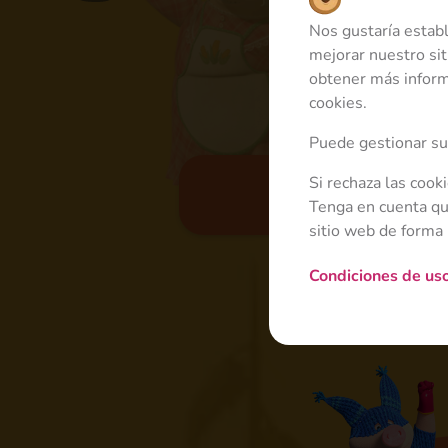
Nos gustaría estab
mejorar nuestro sit
obtener más inform
cookies.
Puede gestionar sus
Si rechaza las cook
Básica
Tenga en cuenta que
sitio web de forma
Condiciones de us