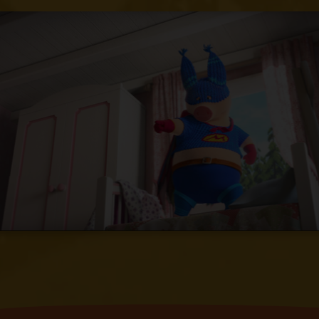
lo consigue, comienza a sentir ansiedad
al pensar en la niñita que dejó en el
bosque. El Oso se apresura a buscarla y
al final descubre que ella ya había
regresado a su casa.