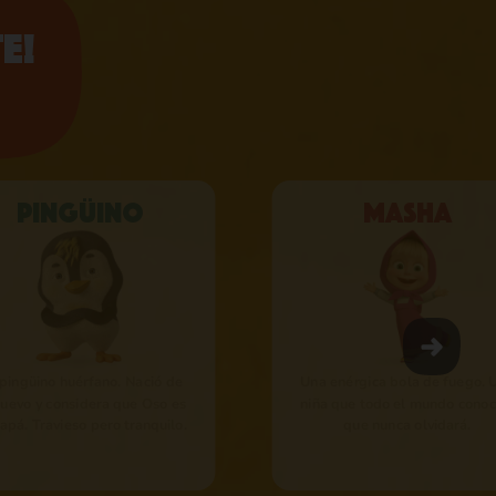
e!
Pingüino
Masha
pingüino huérfano. Nació de
Una enérgica bola de fuego. 
huevo y considera que Oso es
niña que todo el mundo conoc
apá. Travieso pero tranquilo.
que nunca olvidará.