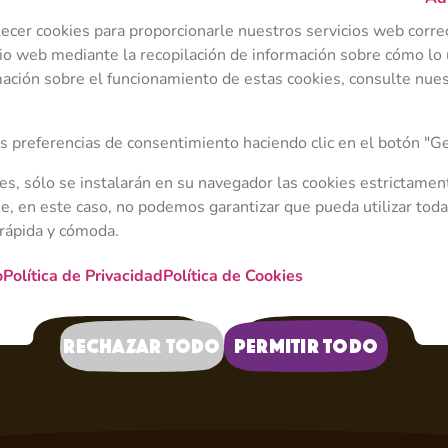
desempenhando o papel 
aguenta, certamente q
lecer cookies para proporcionarle nuestros servicios web corr
vezes, nem a comida é s
io web mediante la recopilación de información sobre cómo lo u
para evitar o amor de
ación sobre el funcionamiento de estas cookies, consulte nuest
pedindo ajuda ao Urso
de lugar. Rosie prefer
 preferencias de consentimiento haciendo clic en el botón "Ge
brincar de detetive, 
Dasha ou participar de
ies, sólo se instalarán en su navegador las cookies estrictamen
drama.
, en este caso, no podemos garantizar que pueda utilizar toda
 rápida y cómoda.
o
Política de Privacidad
Política de Cookies
Rechazar todo
Permitir todo