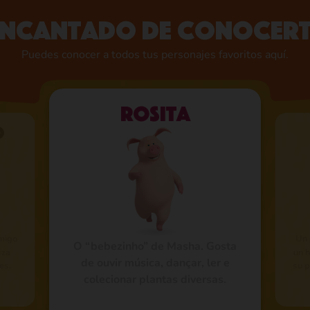
Encantado de conocert
Puedes conocer a todos tus personajes favoritos aquí.
Rosita
o
amigo
Un 
O “bebezinho” de Masha. Gosta
iza
un 
de ouvir música, dançar, ler e
es.
su p
colecionar plantas diversas.