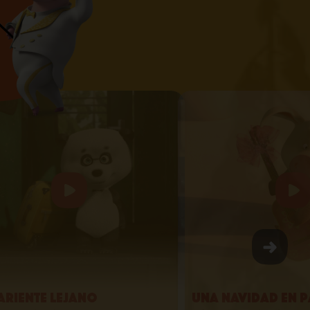
ariente lejano
Una Navidad en P