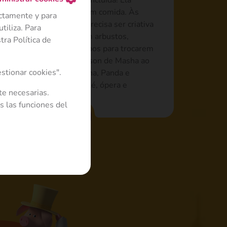
de “bebê”, com fralda incluída! Ela
uando sua mãe a trata com comida. Às
ectamente y para
uficiente, então Rosie precisa ser criativa
tiliza. Para
 Masha: se escondendo em arbustos,
ra Política de
 e até oferecendo aos Lobos para trocarem
e outros jogos: ser o Watson de Masha ao
stionar cookies".
ser Mashqueteira com Masha, Panda e
 uma apresentação de balé, ópera e
te necesarias.
s las funciones del
Leer más