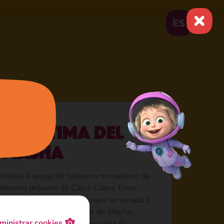
ES
La víctima del
 Masha
 Masha, é amiga de todos os moradores da
ialmente próxima de Cão e Cabra. Uma
, por isso precisa estar sempre arrumada e
ítima do amor avassalador de Masha,
ministrar cookies